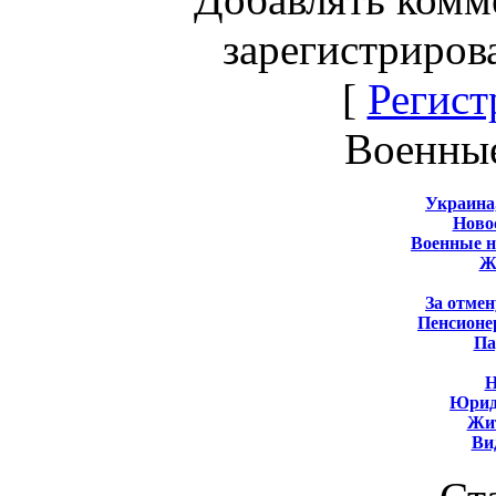
зарегистриров
[
Регист
Военны
Украина
Новос
Военные 
Ж
За отмен
Пенсионе
Па
Н
Юрид
Жит
Ви