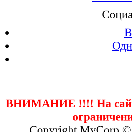
Социа
В
Одн
Контак
ВНИМАНИЕ !!!! На сай
ограничени
Copyright MyCorp ©