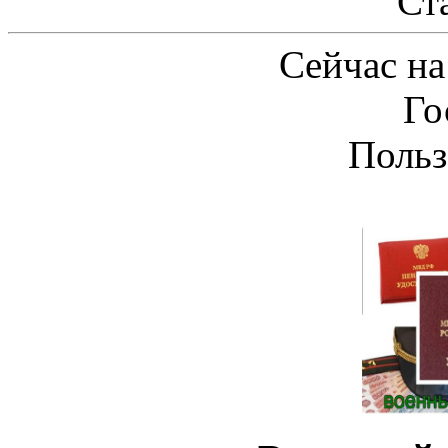
Ст
Сейчас на
Го
Польз