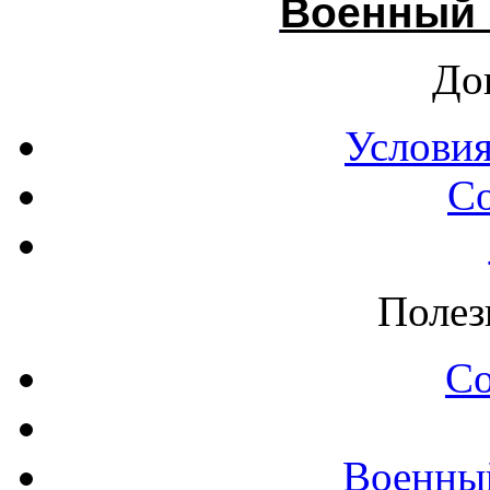
Военный 
До
Условия
С
Полез
С
Военны