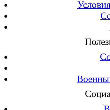
Условия
С
Полез
С
Военны
Социа
В