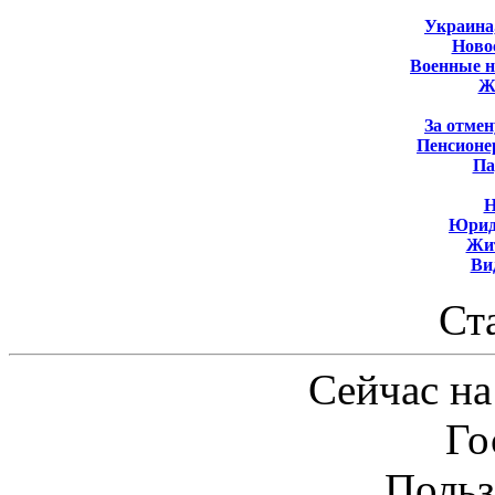
Украина
Новос
Военные 
Ж
За отмен
Пенсионе
Па
Н
Юрид
Жит
Ви
Ст
Сейчас на
Го
Польз