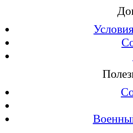
До
Условия
С
Полез
С
Военны