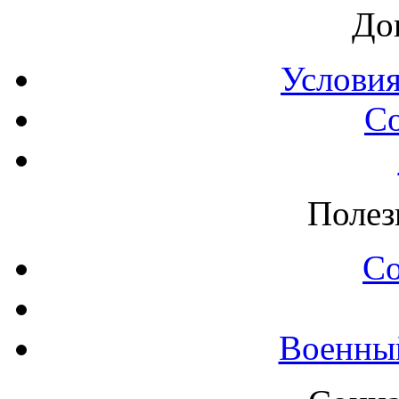
До
Условия
С
Полез
С
Военны