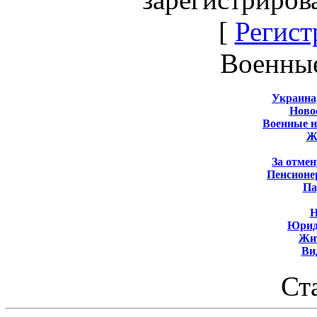
[
Регист
Военны
Украина
Новос
Военные 
Ж
За отмен
Пенсионе
Па
Н
Юрид
Жит
Ви
Ст