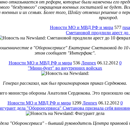
вно отказывается от реформ, которые были намечены его пре
ового "бездумного" сокращения военных госпиталей не будет. В
 военных и их семьях. Более того, Шойгу отменил решение о пе
пригород.
Новости МО и МВД РФ и мира
577
rus
Сметановой продлили арест до 
мошенничестве в "Оборонсервисе" Екатерине Сметановой до 10
этом сообщает "Интерфакс".
Новости МО и МВД РФ и мира
536
Ленпех
06.12.2012
0
"Мини-бунт" во внутренних войсках
Генерал рассказал, как был проигнорирован приказ Сердюкова.
го министра обороны Анатолия Сердюкова. Это произошло около 
Новости МО и МВД РФ и мира
1299
Ленпех
06.12.2012
0
игурант дела "Оборонсервиса" Сметанова признала себя виновн
дела "Оборонсервиса" - бывший руководитель Центра правовой