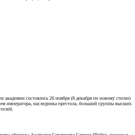
 академии состоялось 26 ноября (8 декабря по новому стилю)
вием императора, наследника престола, большой группы высших
телей.
инистра обороны Анатолия Сердюкова Сергею Шойгу, должно в