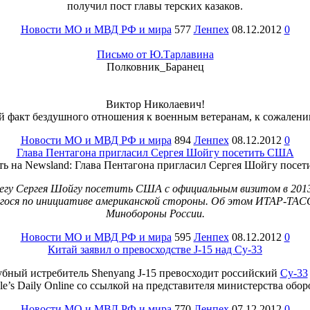
получил пост главы терских казаков.
Новости МО и МВД РФ и мира
577
Ленпех
08.12.2012
0
Письмо от Ю.Тарлавина
Полковник_Баранец
Виктор Николаевич!
факт бездушного отношения к военным ветеранам, к сожалени
Новости МО и МВД РФ и мира
894
Ленпех
08.12.2012
0
Глава Пентагона пригласил Сергея Шойгу посетить США
егу Сергея Шойгу посетить США с официальным визитом в 2013 
шегося по инициативе американской стороны. Об этом ИТАР-ТАС
Минобороны России.
Новости МО и МВД РФ и мира
595
Ленпех
08.12.2012
0
Китай заявил о превосходстве J-15 над Су-33
бный истребитель Shenyang J-15 превосходит российский
Су-33
ple’s Daily Online со ссылкой на представителя министерства об
Новости МО и МВД РФ и мира
770
Ленпех
07.12.2012
0