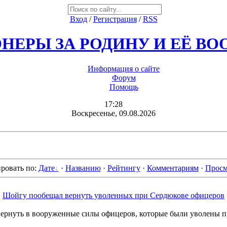
Вход
/
Регистрация
/
RSS
НЕРЫ ЗА РОДИНУ И ЕЁ В
Информация о сайте
Форум
Помощь
17:28
Воскресенье, 09.08.2026
ровать по
:
Дате
·
Названию
·
Рейтингу
·
Комментариям
·
Просм
Шойгу пообещал вернуть уволенных при Сердюкове офицеров
рнуть в вооруженные силы офицеров, которые были уволены п