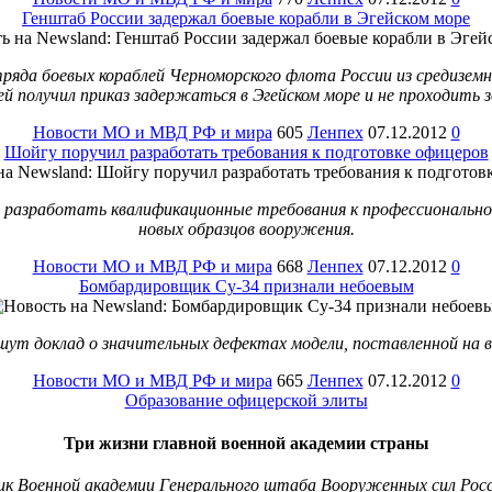
Генштаб России задержал боевые корабли в Эгейском море
яда боевых кораблей Черноморского флота России из средиземн
ей получил приказ задержаться в Эгейском море и не проходить 
Новости МО и МВД РФ и мира
605
Ленпех
07.12.2012
0
Шойгу поручил разработать требования к подготовке офицеров
 разработать квалификационные требования к профессиональной
новых образцов вооружения.
Новости МО и МВД РФ и мира
668
Ленпех
07.12.2012
0
Бомбардировщик Су-34 признали небоевым
ут доклад о значительных дефектах модели, поставленной на во
Новости МО и МВД РФ и мира
665
Ленпех
07.12.2012
0
Образование офицерской элиты
Три жизни главной военной академии страны
ик Военной академии Генерального штаба Вооруженных сил Росс