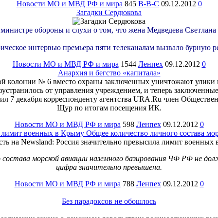
Новости МО и МВД РФ и мира
845
B-B-C
09.12.2012
0
Загадки Сердюкова
 министре обороны и слухи о том, что жена Медведева Светлан
ическое интервью премьера пяти телеканалам вызвало бурную р
Новости МО и МВД РФ и мира
1544
Ленпех
09.12.2012
0
Анархия и бегство «капитала»
ой колонии № 6 вместо охраны заключенных уничтожают улики 
устранилось от управления учреждением, и теперь заключенные 
щил 7 декабря корреспонденту агентства URA.Ru член Обществ
Щур по итогам посещения ИК.
Новости МО и МВД РФ и мира
598
Ленпех
09.12.2012
0
 лимит военных в Крыму Общее количество личного состава мор
 состава морской авиации наземного базирования ЧФ РФ не дол
цифра значительно превышена.
Новости МО и МВД РФ и мира
788
Ленпех
09.12.2012
0
Без парадоксов не обошлось