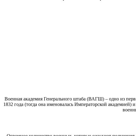
Военная академия Генерального штаба (ВАГШ) – одно из перв
1832 года (тогда она именовалась Императорской академией) 
военн
Огромное количество военных, которые ожидают получения с