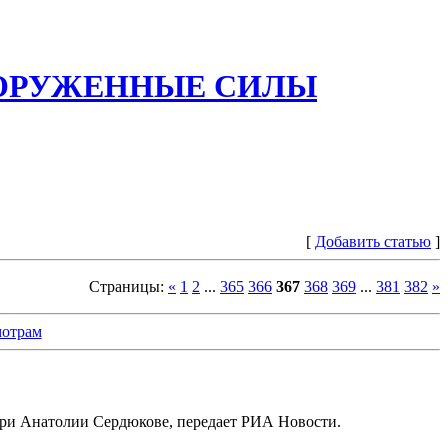
ООРУЖЕННЫЕ СИЛЫ
[
Добавить статью
]
Страницы
:
«
1
2
...
365
366
367
368
369
...
381
382
»
отрам
ри Анатолии Сердюкове, передает РИА Новости.