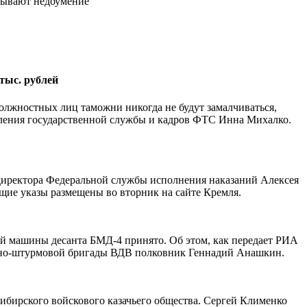
зывают недоумение
тыс. рублей
должностных лиц таможни никогда не будут замалчиваться,
вления государственной службы и кадров ФТС Инна Михалко.
 директора Федеральной службы исполнения наказаний Алексея
щие указы размещены во вторник на сайте Кремля.
й машины десанта БМД-4 принято. Об этом, как передает РИА
антно-штурмовой бригады ВДВ полковник Геннадий Анашкин.
ибирского войскового казачьего общества. Сергей Клименко