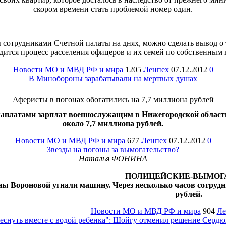
скором времени стать проблемой номер один.
 сотрудниками Счетной палаты на днях, можно сделать вывод 
одится процесс расселения офицеров и их семей по собственным 
Новости МО и МВД РФ и мира
1205
Ленпех
07.12.2012
0
В Минобороны зарабатывали на мертвых душах
Аферисты в погонах обогатились на 7,7 миллиона рублей
ыплатами зарплат военнослужащим в Нижегородской области
около 7,7 миллиона рублей.
Новости МО и МВД РФ и мира
677
Ленпех
07.12.2012
0
Звезды на погоны за вымогательство?
Наталья ФОНИНА
ПОЛ
ИЦЕЙСКИЕ-ВЫМОГ
яны Вороновой угнали машину. Через несколько часов сотруд
рублей.
Новости МО и МВД РФ и мира
904
Ле
еснуть вместе с водой ребенка": Шойгу отменил решение Сердю