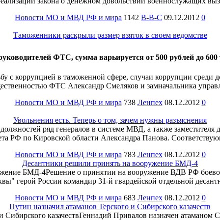
реализации закона о денежном довольствии военнослужащих вы
Новости МО и МВД РФ и мира
1142
B-B-C
09.12.2012
0
Таможенники раскрыли размер взяток в своем ведомстве
руководителей ФТС, сумма варьируется от 500 рублей до 600 
бу с коррупцией в таможенной сфере, случаи коррупции среди 
общественностью ФТС Александр Смеляков и замначальника упра
Новости МО и МВД РФ и мира
738
Ленпех
08.12.2012
0
Увольнения есть. Теперь о том, зачем нужны разъяснения
олжностей ряд генералов в системе МВД, а также заместителя
ета РФ по Кировской области Александра Панова. Соответствую
Новости МО и МВД РФ и мира
783
Ленпех
08.12.2012
0
Десантники решили принять на вооружение БМД-4
Решение о принятии на вооружение ВДВ РФ боево
сквы" герой России командир 31-й гвардейской отдельной дес
Новости МО и МВД РФ и мира
683
Ленпех
08.12.2012
0
Путин назначил атаманов Терского и Сибирского казачеств
Геннадий Привалов назначен атаманом С