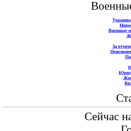
Военны
Украина
Новос
Военные 
Ж
За отмен
Пенсионе
Па
Н
Юрид
Жит
Ви
Ст
Сейчас на
Г