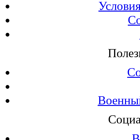
Условия
С
Полез
С
Военны
Социа
В