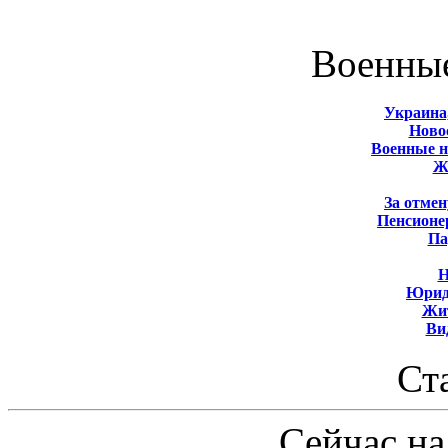
Военны
Украина
Новос
Военные 
Ж
За отмен
Пенсионе
Па
Н
Юрид
Жит
Ви
Ст
Сейчас на