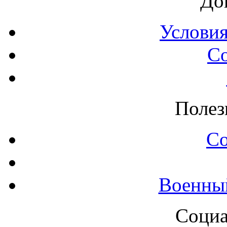
До
Условия
С
Полез
С
Военны
Социа