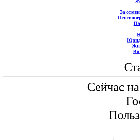
Ж
За отмен
Пенсионе
Па
Н
Юрид
Жит
Ви
Ст
Сейчас на
Го
Польз