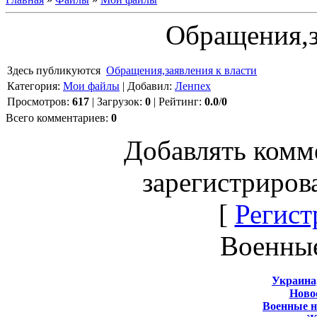
Обращения,з
Здесь публикую
тся
Обращения,заявления к власти
Категория
:
Мои файлы
|
Добавил
:
Ленпех
Просмотров
:
617
|
Загрузок
:
0
|
Рейтинг
:
0.0
/
0
Всего комментариев
:
0
Добавлять комм
зарегистриров
[
Регист
Военны
Украина
Новос
Военные 