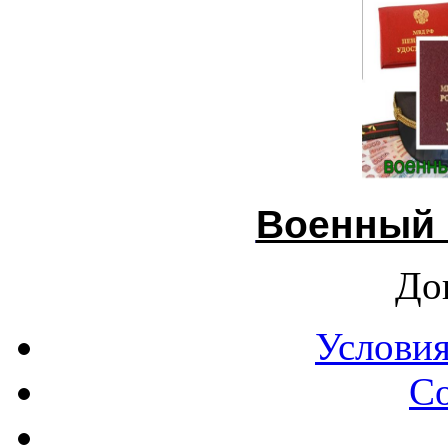
Военный 
До
Условия
С