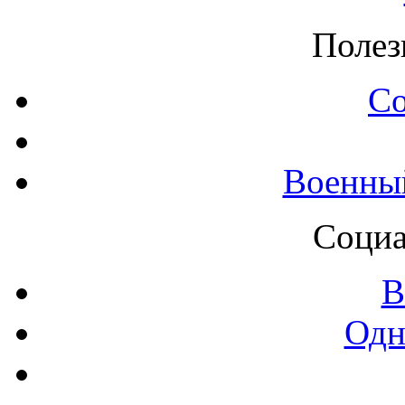
Полез
С
Военны
Социа
В
Одн