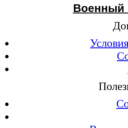
Военный 
До
Условия
С
Полез
С