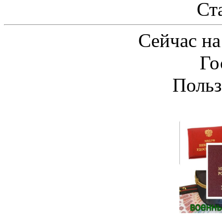
Ст
Сейчас на
Го
Польз