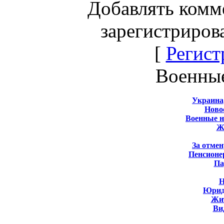
Добавлять комм
зарегистриров
[
Регист
Военны
Украина
Новос
Военные 
Ж
За отмен
Пенсионе
Па
Н
Юрид
Жит
Ви