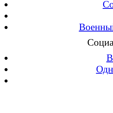
С
Военны
Социа
В
Одн
Контак