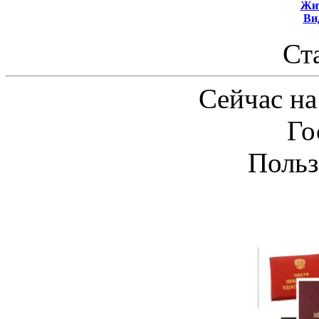
Жит
Ви
Ст
Сейчас на
Го
Польз