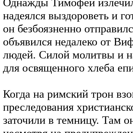
Однажды Тимофей излечил 
надеялся выздороветь и го
он безбоязненно отправилс
объявился недалеко от Ви
людей. Силой молитвы и 
для освященного хлеба епи
Когда на римский трон вз
преследования христианск
заточили в темницу. Там о
несмотря на предупрежде