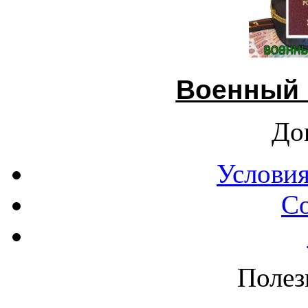
Военный 
До
Условия
С
Полез