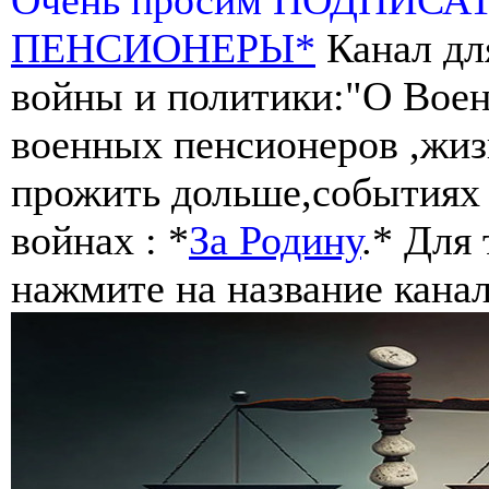
ПЕНСИОНЕРЫ*
Канал дл
войны и политики:"О Воен
военных пенсионеров ,жиз
прожить дольше,событиях 
войнах : *
За Родину
.* Для
нажмите на название канал