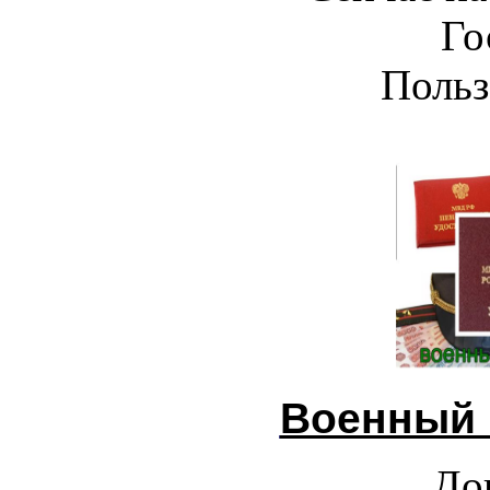
Го
Польз
Военный 
До