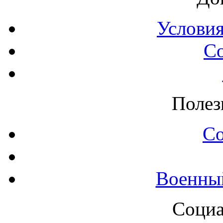
Условия
С
Полез
С
Военны
Социа