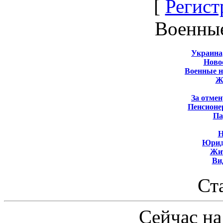
[
Регист
Военны
Украина
Новос
Военные 
Ж
За отмен
Пенсионе
Па
Н
Юрид
Жит
Ви
Ст
Сейчас на