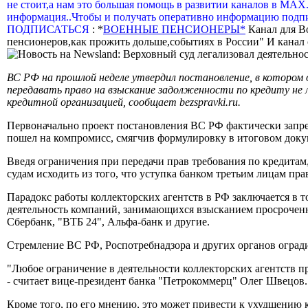
не стоит,а нам это большая помощь в развитии каналов в МАХ
информация..Чтобы и получать оперативно информацию подпи
ПОДПИСАТЬСЯ
: *
ВОЕННЫЕ ПЕНСИОНЕРЫ*
Канал для В
пенсионеров,как прожить дольше,событиях в России" И канал о
ВС РФ на прошлой неделе утвердил постановление, в котором 
передавать право на взыскание задолженности по кредиту не 
кредитной организацией, сообщает bezspravki.ru.
Первоначально проект постановления ВС РФ фактически запреща
пошел на компромисс, смягчив формулировку в итоговом доку
Введя ограничения при передачи прав требования по кредит
судам исходить из того, что уступка банком третьим лицам пр
Парадокс работы коллекторских агентств в РФ заключается в то
деятельность компаний, занимающихся взысканием просроченно
Сбербанк, "ВТБ 24", Альфа-банк и другие.
Стремление ВС РФ, Роспотребнадзора и других органов оград
"Любое ограничение в деятельности коллекторских агентств пр
- считает вице-президент банка "Петрокоммерц" Олег Швецов.
Кроме того, по его мнению, это может привести к ухудшению 