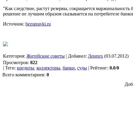
"Как следствие, растут резервы, сокращается маржинальность б
решение не лучшим образом сказывается на потребителе банковс
Источник:
bezspravki.ru
Категория
:
Житейские советы
|
Добавил
:
Ленпех
(03.07.2012)
Просмотров
:
822
|
Теги
:
кредиты
,
коллекторы
,
банки
,
суды
|
Рейтинг
:
0.0
/
0
Всего комментариев
:
0
Доб