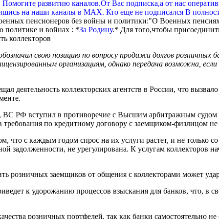
. Помогите развитию каналов.От Вас подписка,а от нас операти
шись на наши каналы в МАХ. Кто еще не подписался В полнос
оенных пенсионеров без войны и политики:"О Военных пенсиях
 политике и войнах : *
За Родину
.* Для того,чтобы присоединит
обозначил свою позицию по вопросу продажи долгов розничных б
лицензированным организациям, однако передача возможна, если
л деятельность коллекторских агентств в России, что вызвало н
менте.
ам, ВС РФ вступил в противоречие с Высшим арбитражным судом
ав требования по кредитному договору с заемщиком-физлицом не 
м, что с каждым годом спрос на их услуги растет, и не только с
й задолженности, не урегулирована. К услугам коллекторов на
ить розничных заемщиков от общения с коллекторами может удар
иведет к удорожанию процессов взыскания для банков, что, в с
качества розничных портфелей, так как банки самостоятельно н