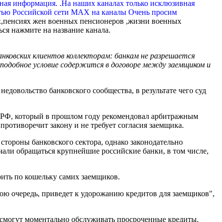
вная информация. .На наших каналах только исклюзивная
тью Российской сети МАХ на каналы Очень просим
,пенсиях жен военных пенсионеров ,жизни военных
ься нажмите на название канала.
анковских клиентов коллекторам: банкам не разрешается
 подобное условие содержится в договоре между заемщиком и
едовольство банковского сообщества, в результате чего суд
 РФ, который в прошлом году рекомендовал арбитражным
противоречит закону и не требует согласия заемщика.
о стороны банковского сектора, однако законодательно
чали обращаться крупнейшие российские банки, в том числе,
ить по кошельку самих заемщиков.
вою очередь, приведет к удорожанию кредитов для заемщиков",
е смогут моментально обслуживать просроченные кредиты.