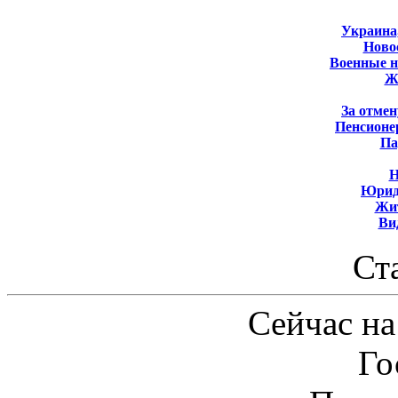
Украина
Новос
Военные 
Ж
За отмен
Пенсионе
Па
Н
Юрид
Жит
Ви
Ст
Сейчас на
Го