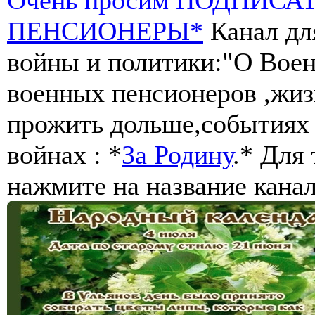
ПЕНСИОНЕРЫ*
Канал дл
войны и политики:"О Воен
военных пенсионеров ,жиз
прожить дольше,событиях 
войнах : *
За Родину
.* Для
нажмите на название канал