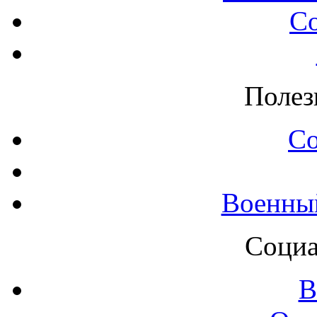
С
Полез
С
Военны
Социа
В