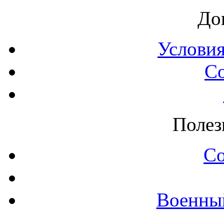
До
Условия
С
Полез
С
Военны