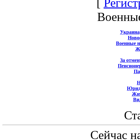
[
Регист
Военны
Украина
Новос
Военные 
Ж
За отмен
Пенсионе
Па
Н
Юрид
Жит
Ви
Ст
Сейчас на