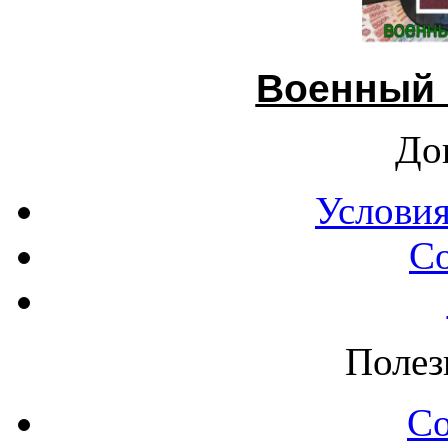
Военный 
До
Условия
С
Полез
С