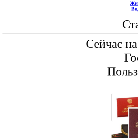
Жит
Ви
Ст
Сейчас на
Го
Польз