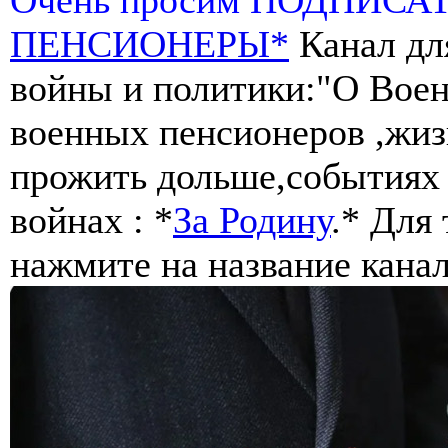
ПЕНСИОНЕРЫ*
Канал дл
войны и политики:"О Воен
военных пенсионеров ,жиз
прожить дольше,событиях 
войнах : *
За Родину
.* Для
нажмите на название канал