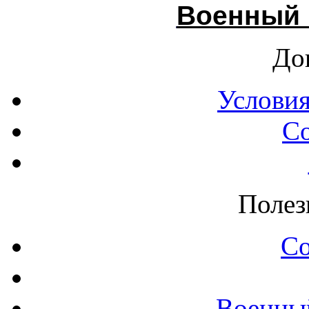
Военный 
До
Условия
С
Полез
С
Военны