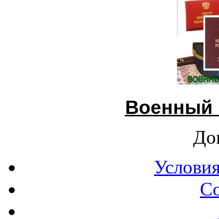
Военный 
До
Условия
С