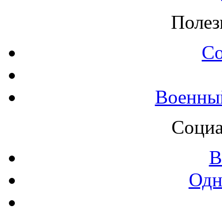
Полез
С
Военны
Социа
В
Одн