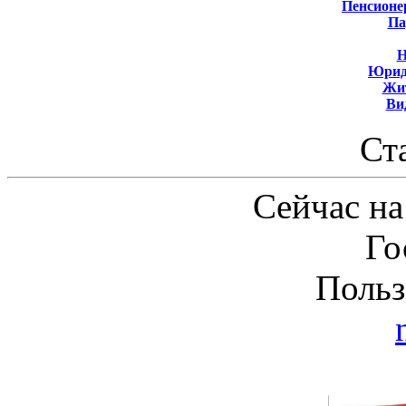
Пенсионе
Па
Н
Юрид
Жит
Ви
Ст
Сейчас на
Го
Польз