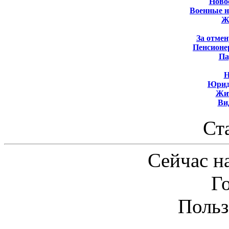
Новос
Военные 
Ж
За отмен
Пенсионе
Па
Н
Юрид
Жит
Ви
Ст
Сейчас на
Г
Польз