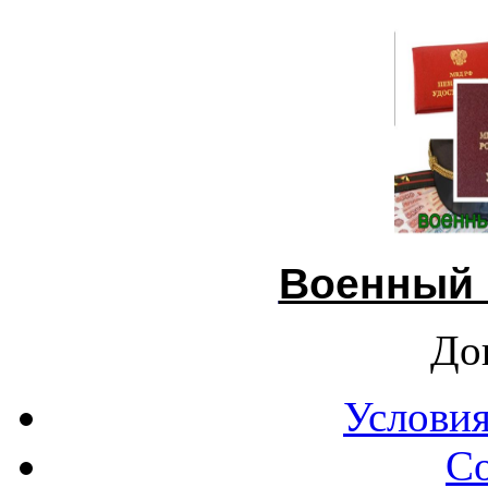
Военный 
До
Условия
С