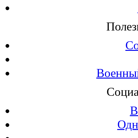
Полез
С
Военны
Социа
В
Одн