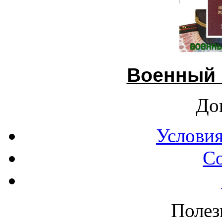
Военный 
До
Условия
С
Полез