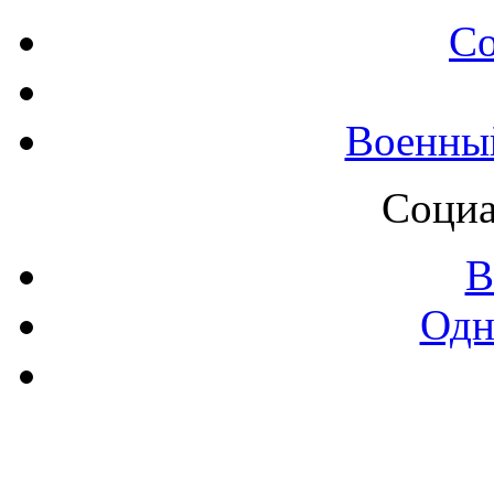
С
Военны
Социа
В
Одн
Контак