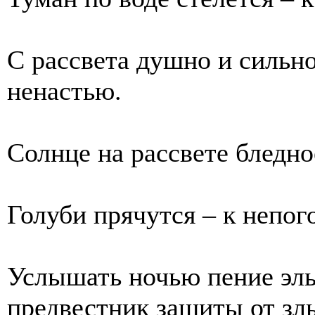
С рассвета душно и сильн
ненастью.
Солнце на рассвете бледно
Голуби прячутся – к непог
Услышать ночью пение эль
предвестник защиты от злы