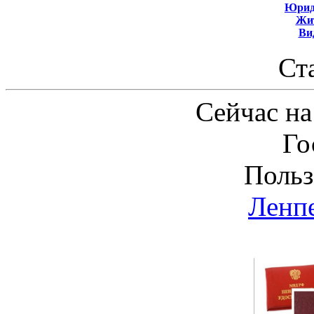
Юрид
Жит
Ви
Ст
Сейчас на
Го
Польз
Ленп