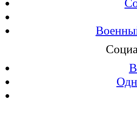
С
Военны
Социа
В
Одн
Контак