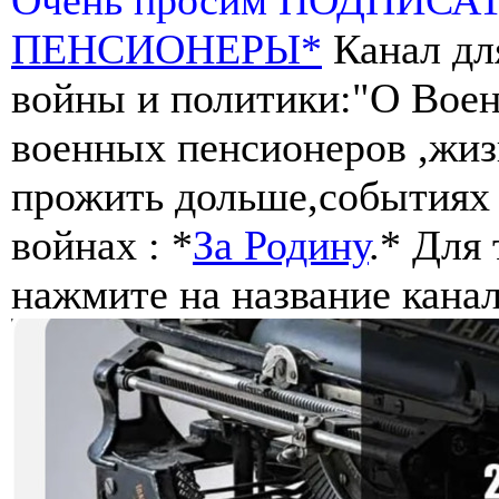
ПЕНСИОНЕРЫ*
Канал дл
войны и политики:"О Воен
военных пенсионеров ,жиз
прожить дольше,событиях 
войнах : *
За Родину
.* Для
нажмите на название канал