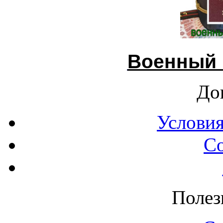
Военный 
До
Условия
С
Полез