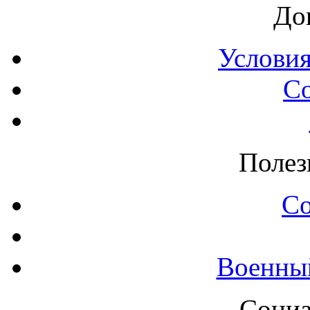
До
Условия
С
Полез
С
Военны
Социа