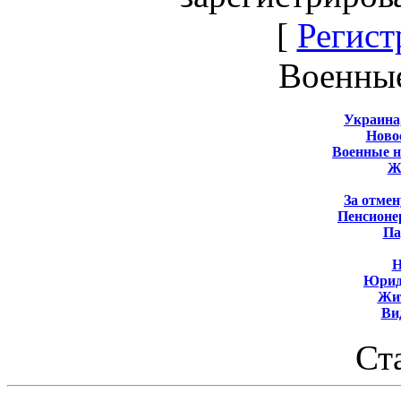
[
Регист
Военны
Украина
Новос
Военные 
Ж
За отмен
Пенсионе
Па
Н
Юрид
Жит
Ви
Ст