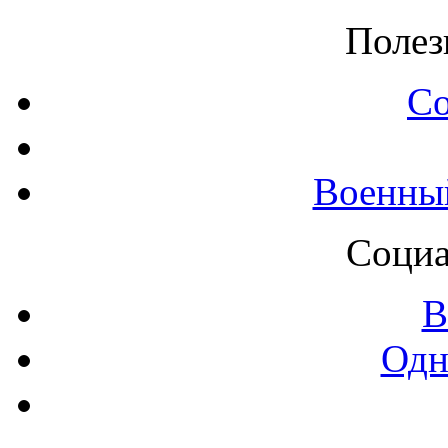
Полез
С
Военны
Социа
В
Одн