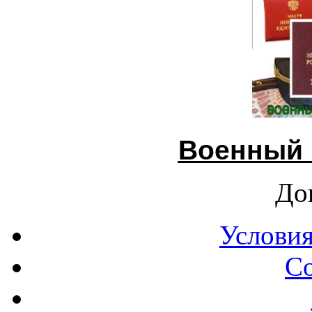
Военный 
До
Условия
С