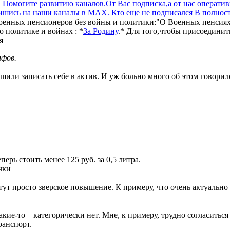
. Помогите развитию каналов.От Вас подписка,а от нас операти
шись на наши каналы в МАХ. Кто еще не подписался В полнос
оенных пенсионеров без войны и политики:"О Военных пенсиях
 политике и войнах : *
За Родину
.* Для того,чтобы присоединит
ифов.
ли записать себе в актив. И уж больно много об этом говорилос
ерь стоить менее 125 руб. за 0,5 литра.
ачки
ут просто зверское повышение. К примеру, что очень актуально 
ие-то – категорически нет. Мне, к примеру, трудно согласиться с
ранспорт.