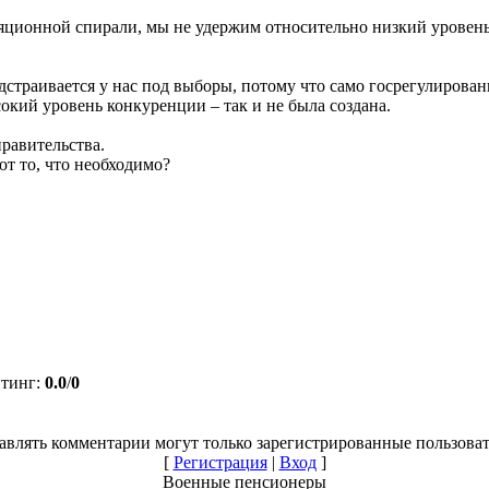
ционной спирали, мы не удержим относительно низкий уровень
страивается у нас под выборы, потому что само госрегулирован
кий уровень конкуренции – так и не была создана.
правительства.
ют то, что необходимо?
йтинг
:
0.0
/
0
авлять комментарии могут только зарегистрированные пользоват
[
Регистрация
|
Вход
]
Военные пенсионеры