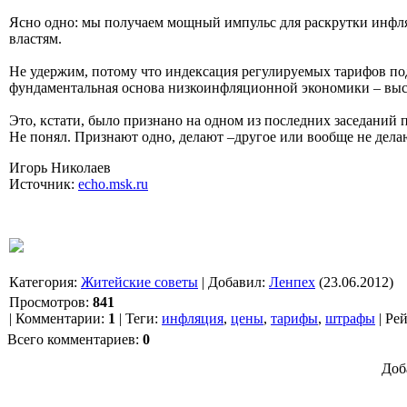
Ясно одно: мы получаем мощный импульс для раскрутки инфля
властям.
Не удержим, потому что индексация регулируемых тарифов под
фундаментальная основа низкоинфляционной экономики – высо
Это, кстати, было признано на одном из последних заседаний 
Не понял. Признают одно, делают –другое или вообще не дела
Игорь Николаев
Источник:
echo.msk.ru
Категория
:
Житейские советы
|
Добавил
:
Ленпех
(23.06.2012)
Просмотров
:
841
|
Комментарии
:
1
|
Теги
:
инфляция
,
цены
,
тарифы
,
штрафы
|
Ре
Всего комментариев
:
0
Доб