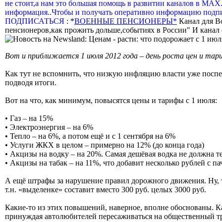
не стоит,а нам это большая помощь в развитии каналов в МАХ
информация..Чтобы и получать оперативно информацию подпи
ПОДПИСАТЬСЯ
: *
ВОЕННЫЕ ПЕНСИОНЕРЫ*
Канал для В
пенсионеров,как прожить дольше,событиях в России" И канал о
Вот и приближается 1 июля 2012 года – день роста цен и тар
Как тут не вспомнить, что низкую инфляцию власти уже поспеши
подводя итоги.
Вот на что, как минимум, повысятся цены и тарифы с 1 июля:
• Газ – на 15%
• Электроэнергия – на 6%
• Тепло – на 6%, а потом ещё и с 1 сентября на 6%
• Услуги ЖКХ в целом – примерно на 12% (до конца года)
• Акцизы на водку – на 20%. Самая дешёвая водка не должна теп
• Акцизы на табак – на 11%, что добавит несколько рублей с п
А ещё штрафы за нарушение правил дорожного движения. Ну, т
т.н. «выделенке» составит вместо 300 руб. целых 3000 руб.
Какие-то из этих повышений, наверное, вполне обоснованы. Как
принуждая автолюбителей пересаживаться на общественный т