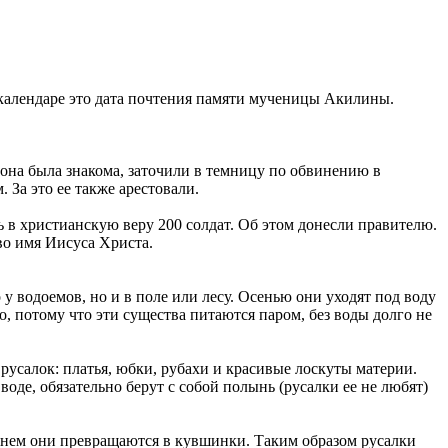
 календаре это дата почтения памяти мученицы Акилины.
она была знакома, заточили в темницу по обвинению в
 За это ее также арестовали.
 в христианскую веру 200 солдат. Об этом донесли правителю.
во имя Иисуса Христа.
у водоемов, но и в поле или лесу. Осенью они уходят под воду
, потому что эти существа питаются паром, без воды долго не
русалок: платья, юбки, рубахи и красивые лоскуты материи.
воде, обязательно берут с собой полынь (русалки ее не любят)
. Днем они превращаются в кувшинки. Таким образом русалки