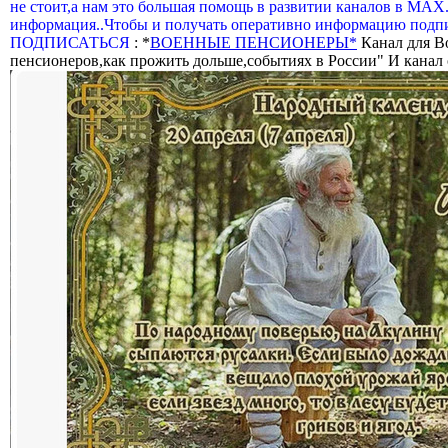
не стоит,а нам это большая помощь в развитии каналов в МАХ
информация..Чтобы и получать оперативно информацию подпи
ПОДПИСАТЬСЯ
: *
ВОЕННЫЕ ПЕНСИОНЕРЫ*
Канал для В
пенсионеров,как прожить дольше,событиях в России" И канал о