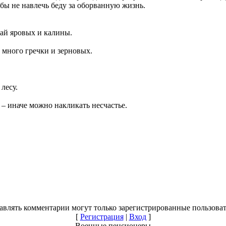
бы не навлечь беду за оборванную жизнь.
жай яровых и калины.
т много гречки и зерновых.
 лесу.
я – иначе можно накликать несчастье.
авлять комментарии могут только зарегистрированные пользоват
[
Регистрация
|
Вход
]
Военные пенсионеры