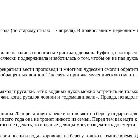
года (по старому стилю – 7 апреля). В православном церковном
ане начались гонения на христиан, диакона Руфина, с которым 
чески поддерживала и заботилась о том, чтобы он не пал духом.
рекратили вести проповеди и многими чудесами смогли обратить
ообращенных воинов. Так святая приняла мученическую смерть 
ыходят русалки. Этих водяных духов можно встретить не только 
чаи, когда русалок ловили и «одомашнивали». Правда, ненадолго
щины 20 апреля ходят к реке и оставляют на берегу подарки для 
сего года она не тронет никого из семьи. Перед тем как идти к 
ого не сделать, то водяные девицы могут защекотать до смерти.
т свои песни и водят хороводы на берегу только в темное время