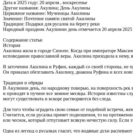
Дата в 2025 году: 20 апреля , воскресенье
Другие названия: Акулина; День Акулины
Церковное название: Мученицы Акилины
Значение: Почтение памяти святой Акилины
Традиции: Подарки для русалок на берегу реки
Народный праздник Акулинин день отмечается 20 апреля 2025 
Содержание статьи
История
Акилина жила в городе Синопе. Когда при императоре Максими
исповедании православной веры. Акилина приходила к нему, вся
В заточении Акилина и Руфин, каждый со своей стороны, не п
Он приказал обезглавить Акилину, диакона Руфина и всех нов
Традиции и обряды
В Акулинин день, по народному поверью, на поверхность рек в
и проводят в пучине все зимние месяцы. Истории известны слу
могут существовать и вскоре растворяются без следа.
Для того чтобы оградить свою семью от подобной встречи, жен
Считается, если русалка примет подношения, то на протяжении в
или чеснок, который отпугивает всякую нечистую силу. Если эт
Одна из легенд о русалках гласит, что водяные духи распеваю