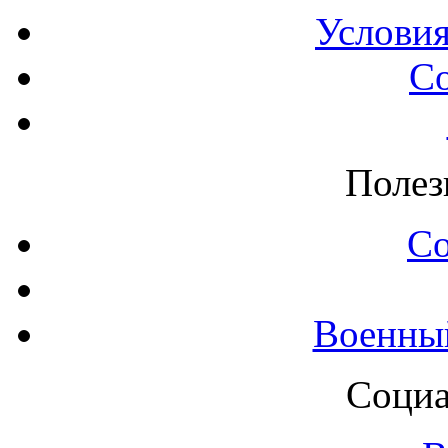
Условия
С
Полез
С
Военны
Социа