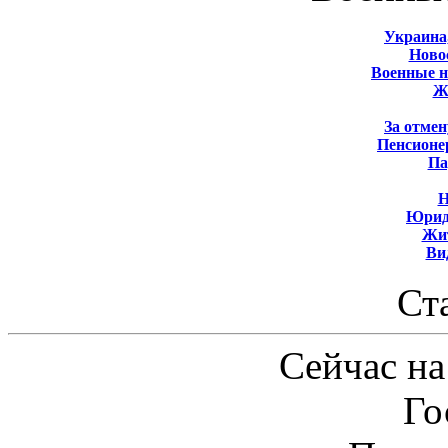
Украина
Новос
Военные 
Ж
За отмен
Пенсионе
Па
Н
Юрид
Жит
Ви
Ст
Сейчас на
Го