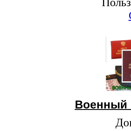
Польз
Военный 
До