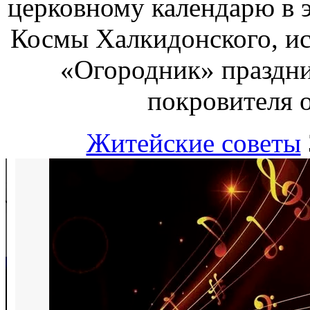
церковному календарю в э
Космы Халкидонского, ис
«Огородник» праздник
покровителя о
Житейские советы