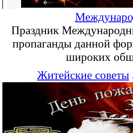
Междунаро
Праздник Международны
пропаганды данной фор
широких общ
Житейские советы