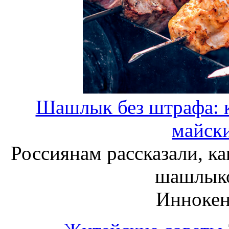
Шашлык без штрафа: к
майски
Россиянам рассказали, к
шашлыко
Инноке