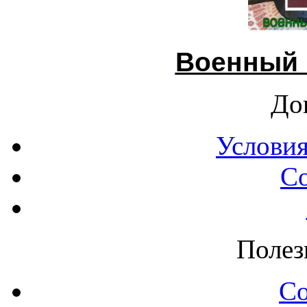
Военный 
До
Условия
С
Полез
С