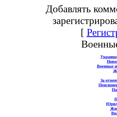
Добавлять комм
зарегистриров
[
Регист
Военны
Украина
Новос
Военные 
Ж
За отмен
Пенсионе
Па
Н
Юрид
Жит
Ви