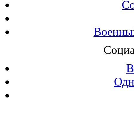
С
Военны
Социа
В
Одн
Контак