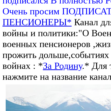
подписался В полностью 
Очень просим ПОДПИСА
ПЕНСИОНЕРЫ*
Канал дл
войны и политики:"О Воен
военных пенсионеров ,жиз
прожить дольше,событиях 
войнах : *
За Родину
.* Для
нажмите на название канал