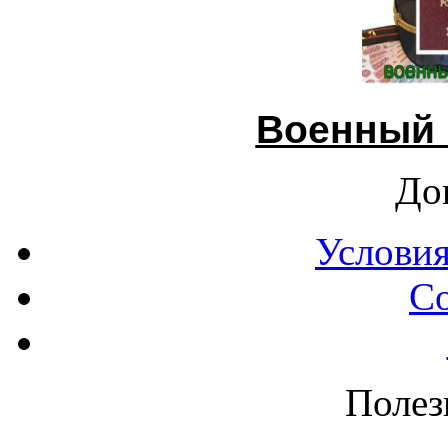
Военный 
До
Условия
С
Полез