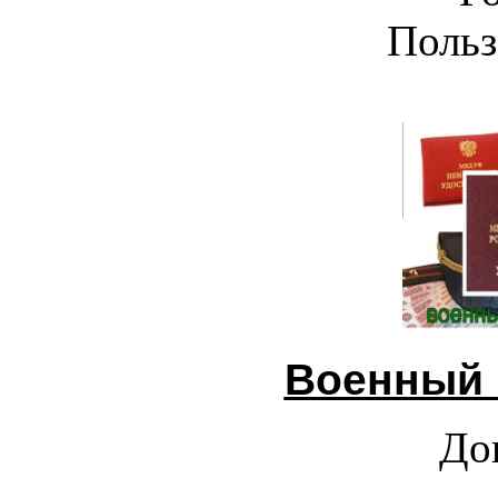
Польз
Военный 
До