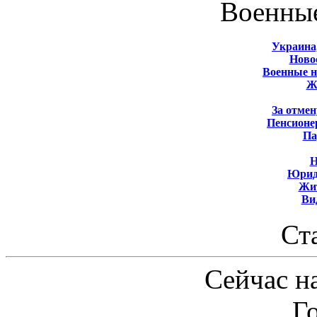
Военны
Украина
Новос
Военные 
Ж
За отмен
Пенсионе
Па
Н
Юрид
Жит
Ви
Ст
Сейчас на
Г