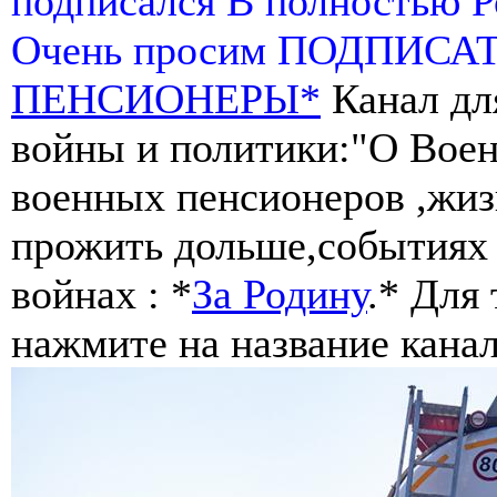
подписался В полностью 
Очень просим ПОДПИСА
ПЕНСИОНЕРЫ*
Канал дл
войны и политики:"О Воен
военных пенсионеров ,жиз
прожить дольше,событиях 
войнах : *
За Родину
.* Для
нажмите на название канал