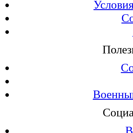
Условия
С
Полез
С
Военны
Социа
В