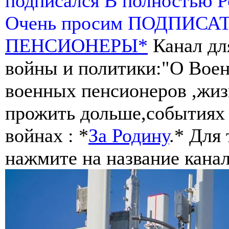
подписался В полностью 
Очень просим ПОДПИСА
ПЕНСИОНЕРЫ*
Канал дл
войны и политики:"О Воен
военных пенсионеров ,жиз
прожить дольше,событиях 
войнах : *
За Родину
.* Для
нажмите на название канал