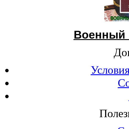
Военный 
До
Условия
С
Полез