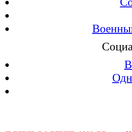
С
Военны
Социа
В
Одн
Контак