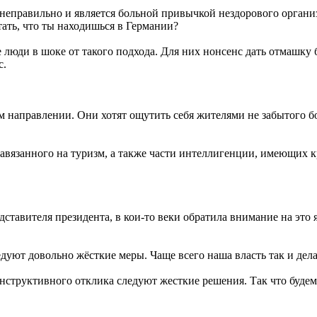
 неправильно и является больной привычкой нездорового организм
тать, что ты находишься в Германии?
люди в шоке от такого подхода. Для них нонсенс дать отмашку б
с.
 направлении. Они хотят ощутить себя жителями не забытого б
 завязанного на туризм, а также части интеллигенции, имеющих 
ставителя президента, в кои-то веки обратила внимание на это 
дуют довольно жёсткие меры. Чаще всего наша власть так и дела
онструктивного отклика следуют жесткие решения. Так что будем