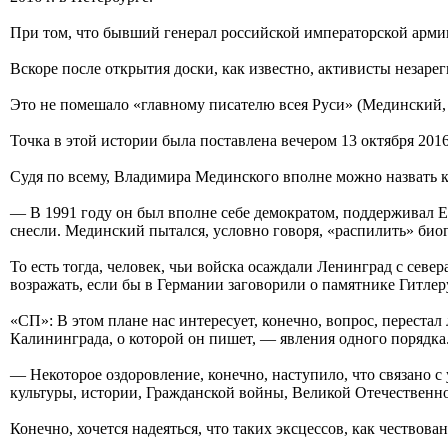
При том, что бывший генерал российской императорской арм
Вскоре после открытия доски, как известно, активисты незаре
Это не помешало «главному писателю всея Руси» (Мединский, 
Точка в этой истории была поставлена вечером 13 октября 20
Судя по всему, Владимира Мединского вполне можно назвать 
— В 1991 году он был вполне себе демократом, поддерживал Е
снесли. Мединский пытался, условно говоря, «распилить» биог
То есть тогда, человек, чьи войска осаждали Ленинград с севе
возражать, если бы в Германии заговорили о памятнике Гитлер
«СП»: В этом плане нас интересует, конечно, вопрос, перест
Калининграда, о которой он пишет, — явления одного порядка
— Некоторое оздоровление, конечно, наступило, что связано 
культуры, истории, Гражданской войны, Великой Отечественн
Конечно, хочется надеяться, что таких эксцессов, как чествов