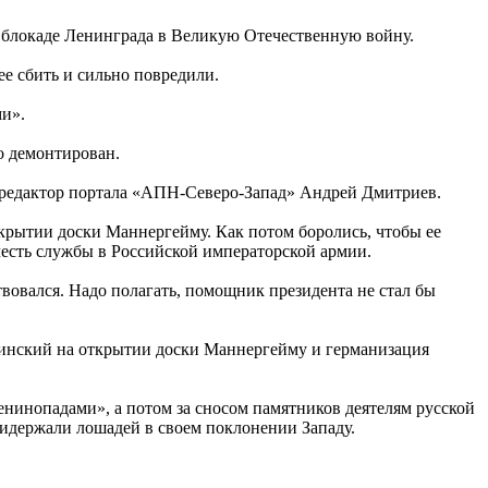
 блокаде Ленинграда в Великую Отечественную войну.
ее сбить и сильно повредили.
ми».
о демонтирован.
т редактор портала «АПН-Северо-Запад» Андрей Дмитриев.
крытии доски Маннергейму. Как потом боролись, чтобы ее
 честь службы в Российской императорской армии.
ствовался. Надо полагать, помощник президента не стал бы
единский на открытии доски Маннергейму и германизация
енинопадами», а потом за сносом памятников деятелям русской
идержали лошадей в своем поклонении Западу.