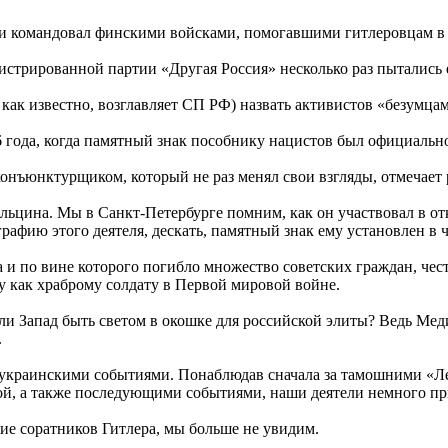
ии командовал финскими войсками, помогавшими гитлеровцам в
гистрированной партии «Другая Россия» несколько раз пытались 
как известно, возглавляет СП РФ) назвать активистов «безумца
16 года, когда памятный знак пособнику нацистов был официальн
конъюнктурщиком, который не раз менял свои взгляды, отмечае
льцина. Мы в Санкт-Петербурге помним, как он участвовал в от
рафию этого деятеля, дескать, памятный знак ему установлен в
ра и по вине которого погибло множество советских граждан, че
у как храброму солдату в Первой мировой войне.
ал ли Запад быть светом в окошке для российской элиты? Ведь М
.
с украинскими событиями. Понаблюдав сначала за тамошними «Л
ой, а также последующими событиями, наши деятели немного пр
ание соратников Гитлера, мы больше не увидим.