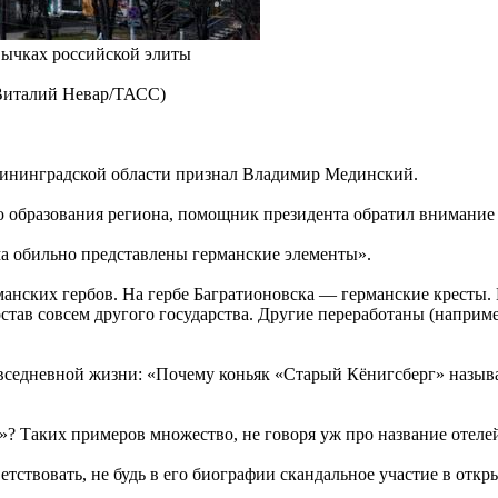
вычках российской элиты
 Виталий Невар/ТАСС)
ининградской области признал Владимир Мединский.
ю образования региона, помощник президента обратил внимание
ма обильно представлены германские элементы».
анских гербов. На гербе Багратионовска — германские кресты.
став совсем другого государства. Другие переработаны (наприм
седневной жизни: «Почему коньяк «Старый Кёнигсберг» называет
? Таких примеров множество, не говоря уж про название отелей,
тствовать, не будь в его биографии скандальное участие в от