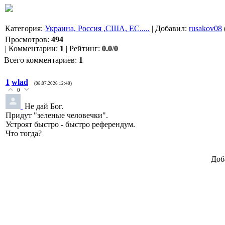
Категория
:
Украина, Россия ,США, ЕС.....
|
Добавил
:
rusakov08
Просмотров
:
494
|
Комментарии
:
1
|
Рейтинг
:
0.0
/
0
Всего комментариев
:
1
1
wlad
(08.07.2026 12:40)
0
Не дай Бог.
Придут "зеленые человечки".
Устроят быстро - быстро референдум.
Что тогда?
Доб