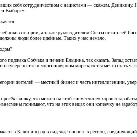
авших себя сотрудничеством с нацистами — скажем, Деникину. 
ен Выборг».
каялся.
 учебников истории, а также руководителем Союза писателей Рос
 должны люди более идейные. Таких у нас немало.
ходом?
го пиджака Собчака и печени Ельцина, так сказать, Запад оста
 о суверенитете и многополярном мире кроется мечта стать част
егории жителей — местный бизнес и часть интеллигенции, увер
просёк фишку, что можно на этой «неметчине» хорошо зарабатыва
Бизнесмены понимают, что на этих вещах они копеечку не зарабо
жают в Калининград в надежде попасть в регион, соединяющий