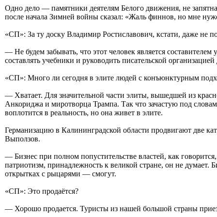
Одно дело — памятники деятелям Белого движения, не запятн
после начала Зимней войны сказал: «Жаль финнов, но мне нуж
«СП»: За ту доску Владимир Ростиславович, кстати, даже не по
— Не будем забывать, что этот человек является составителем
составлять учебники и руководить писательской организацией
«СП»: Много ли сегодня в элите людей с конъюнктурным под
— Хватает. Для значительной части элиты, вышедшей из красно
Анкориджа и миротворца Трампа. Так что зачастую под словами
воплотится в реальность, но она живет в элите.
Германизацию в Калининградской области продвигают две кат
Выползов.
— Бизнес при полном попустительстве властей, как говорится, 
патриотизм, принадлежность к великой стране, он не думает. 
открытках с рыцарями — смогут.
«СП»: Это продаётся?
— Хорошо продается. Туристы из нашей большой страны приез