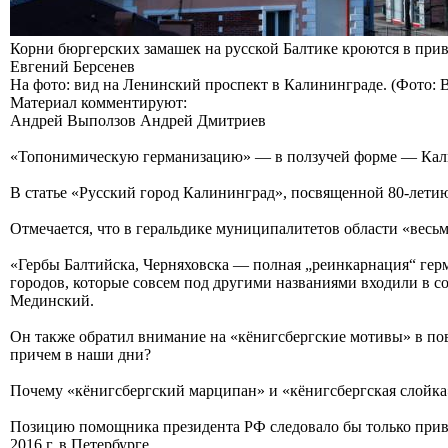
Корни бюргерских замашек на русской Балтике кроются в при
Евгений Берсенев
На фото: вид на Ленинский проспект в Калининграде. (Фото:
Материал комментируют:
Андрей Выползов Андрей Дмитриев
«Топонимическую германизацию» — в ползучей форме — Кал
В статье «Русский город Калининград», посвященной 80-лети
Отмечается, что в геральдике муниципалитетов области «весь
«Гербы Балтийска, Черняховска — полная „реинкарнация“ герм
городов, которые совсем под другими названиями входили в со
Мединский.
Он также обратил внимание на «кёнигсбергские мотивы» в пов
причем в наши дни?
Почему «кёнигсбергский марципан» и «кёнигсбергская слойка»
Позицию помощника президента РФ следовало бы только приве
2016 г. в Петербурге.