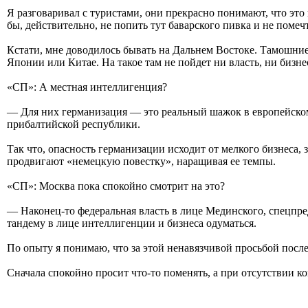
Я разговаривал с туристами, они прекрасно понимают, что это
бы, действительно, не попить тут баварского пивка и не помеч
Кстати, мне доводилось бывать на Дальнем Востоке. Тамошние 
Японии или Китае. На такое там не пойдет ни власть, ни бизне
«СП»: А местная интеллигенция?
— Для них германизация — это реальный шажок в европейском
прибалтийской республики.
Так что, опасность германизации исходит от мелкого бизнеса,
продвигают «немецкую повестку», наращивая ее темпы.
«СП»: Москва пока спокойно смотрит на это?
— Наконец-то федеральная власть в лице Мединского, спецпред
тандему в лице интеллигенции и бизнеса одуматься.
По опыту я понимаю, что за этой ненавязчивой просьбой после
Сначала спокойно просит что-то поменять, а при отсутствии к