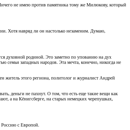
Ничего не имею против памятника тому же Милюкову, который
сии. Хотя навряд ли он настолько незаменим. Думаю,
ется духовной родиной. Это заметно по упованию на дух
ью семьи западных народов. Эта мечта, конечно, никогда не
ен житель этого региона, политолог и журналист Андрей
ть, деньги не пахнут. О том, что есть еще такие вещи как
тают, а на Кёнигсберге, на старых немецких черепушках,
 Россию с Европой.