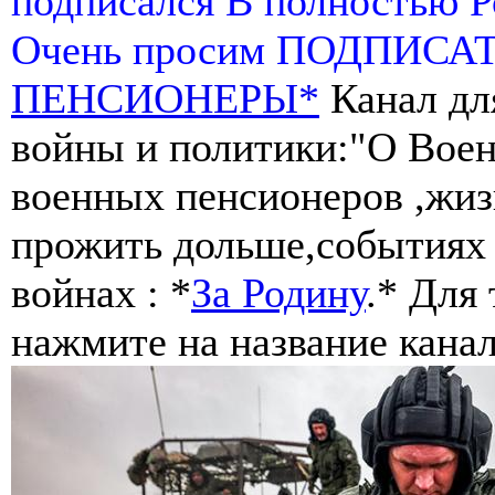
подписался В полностью 
Очень просим ПОДПИСА
ПЕНСИОНЕРЫ*
Канал дл
войны и политики:"О Воен
военных пенсионеров ,жиз
прожить дольше,событиях 
войнах : *
За Родину
.* Для
нажмите на название канал