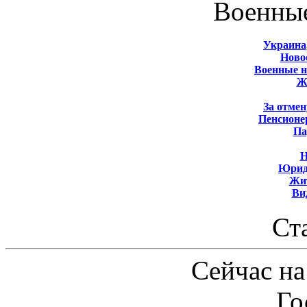
Военны
Украина
Новос
Военные 
Ж
За отмен
Пенсионе
Па
Н
Юрид
Жит
Ви
Ст
Сейчас на
Го