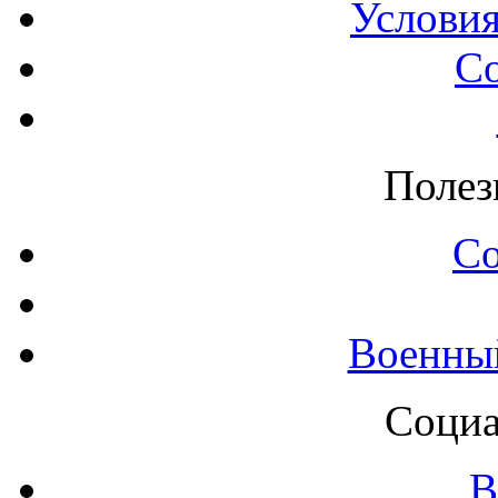
Условия
С
Полез
С
Военны
Социа
В