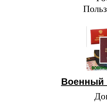
Польз
Военный 
До