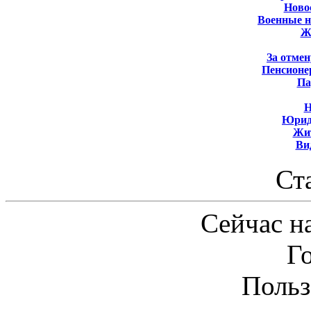
Новос
Военные 
Ж
За отмен
Пенсионе
Па
Н
Юрид
Жит
Ви
Ст
Сейчас на
Г
Польз