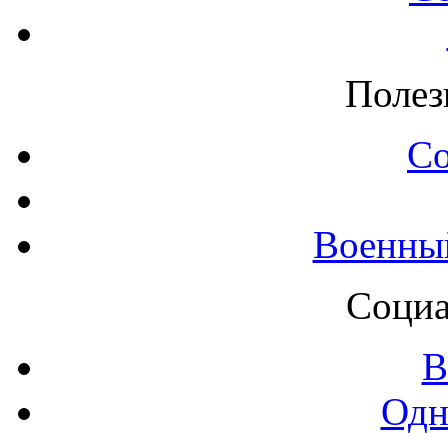
Полез
С
Военны
Социа
В
Одн