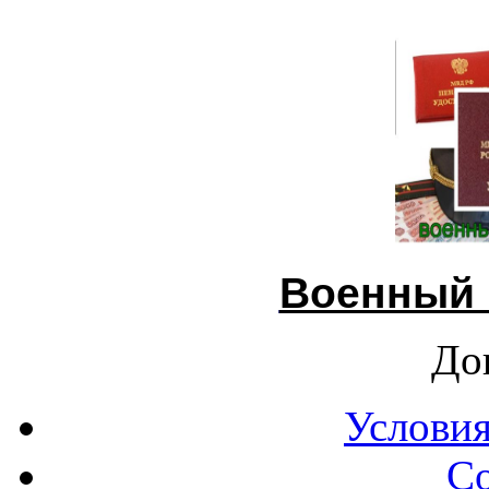
Военный 
До
Условия
С