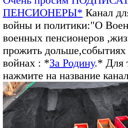
ПЕНСИОНЕРЫ*
Канал дл
войны и политики:"О Воен
военных пенсионеров ,жиз
прожить дольше,событиях 
войнах : *
За Родину
.* Для
нажмите на название канал