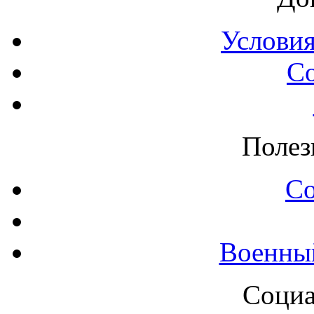
Условия
С
Полез
С
Военны
Социа