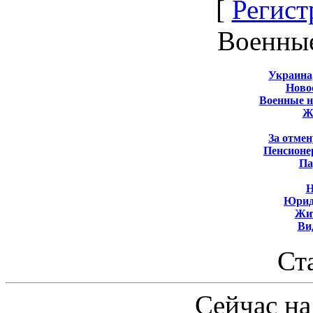
[
Регист
Военны
Украина
Новос
Военные 
Ж
За отмен
Пенсионе
Па
Н
Юрид
Жит
Ви
Ст
Сейчас на