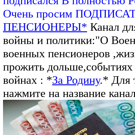
подписался В полностью 
Очень просим ПОДПИСА
ПЕНСИОНЕРЫ*
Канал дл
войны и политики:"О Воен
военных пенсионеров ,жиз
прожить дольше,событиях 
войнах : *
За Родину
.* Для
нажмите на название канал