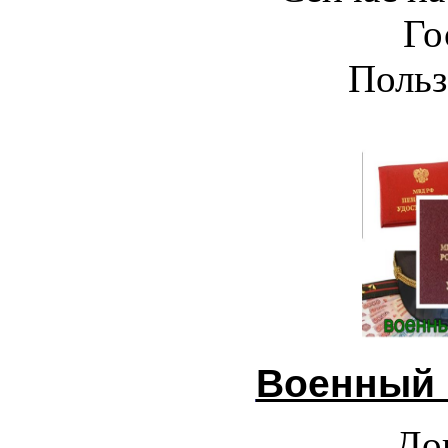
Го
Польз
Военный 
До