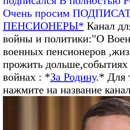
подписался В полностью 
Очень просим ПОДПИСА
ПЕНСИОНЕРЫ*
Канал дл
войны и политики:"О Воен
военных пенсионеров ,жиз
прожить дольше,событиях 
войнах : *
За Родину
.* Для
нажмите на название канал