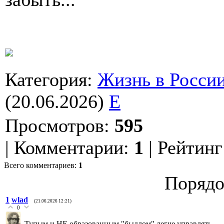
Категория
:
Жизнь в Росси
(20.06.2026)
E
Просмотров
:
595
|
Комментарии
:
1
|
Рейтинг
Всего комментариев
:
1
Порядо
1
wlad
(21.06.2026 12:21)
0
Тупым и НЕ образованным "быдлом" легче управлять.