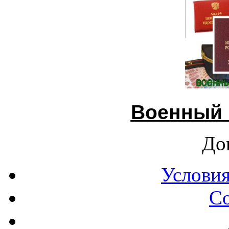
Военный 
До
Условия
С