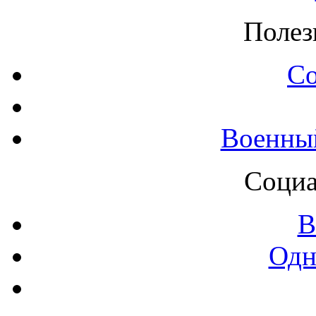
Полез
С
Военны
Социа
В
Одн