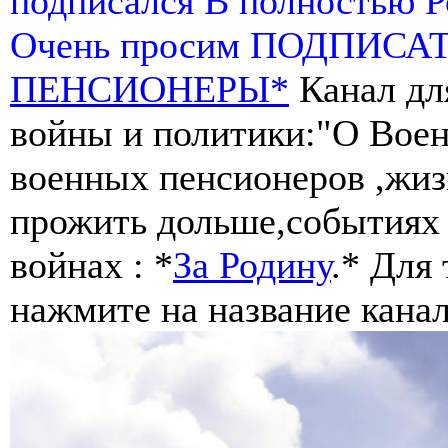
подписался В полностью 
Очень просим ПОДПИСА
ПЕНСИОНЕРЫ*
Канал дл
войны и политики:"О Воен
военных пенсионеров ,жиз
прожить дольше,событиях 
войнах : *
За Родину
.* Для
нажмите на название канал