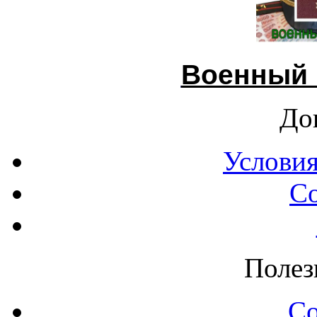
Военный 
До
Условия
С
Полез
С