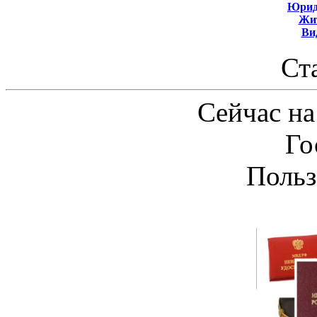
Юрид
Жит
Ви
Ст
Сейчас на
Го
Польз