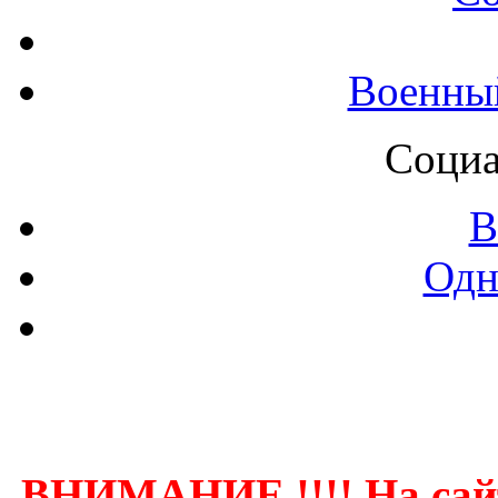
Военны
Социа
В
Одн
Контак
ВНИМАНИЕ !!!! На сай