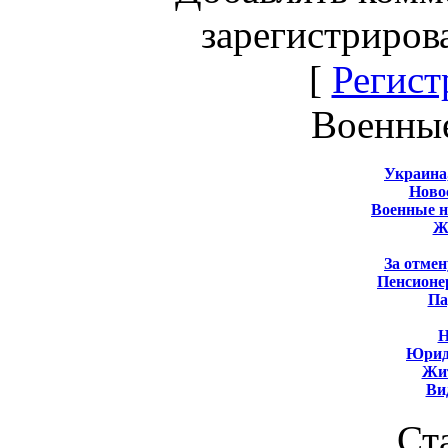
зарегистриров
[
Регист
Военны
Украина
Новос
Военные 
Ж
За отмен
Пенсионе
Па
Н
Юрид
Жит
Ви
Ст