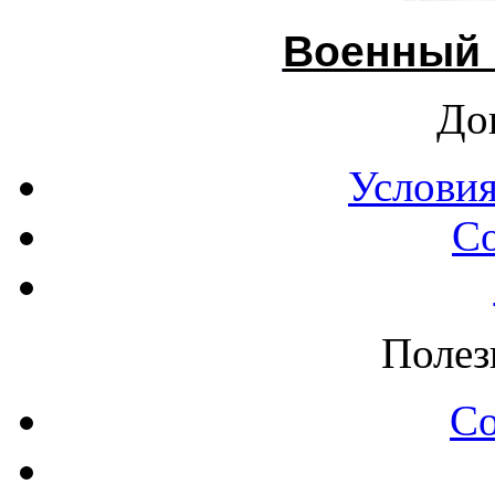
Военный 
До
Условия
С
Полез
С