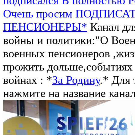
подписался В полностью 
Очень просим ПОДПИСА
ПЕНСИОНЕРЫ*
Канал дл
войны и политики:"О Воен
военных пенсионеров ,жиз
прожить дольше,событиях 
войнах : *
За Родину
.* Для
нажмите на название канал