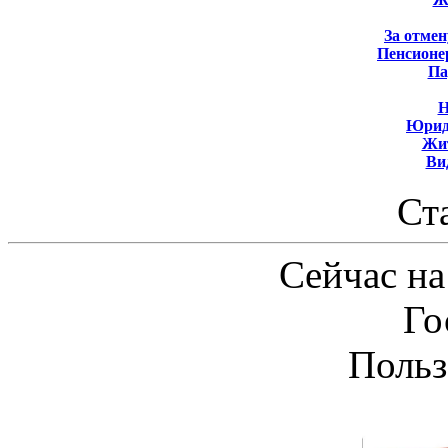
За отмен
Пенсионе
Па
Н
Юрид
Жит
Ви
Ст
Сейчас на
Го
Польз