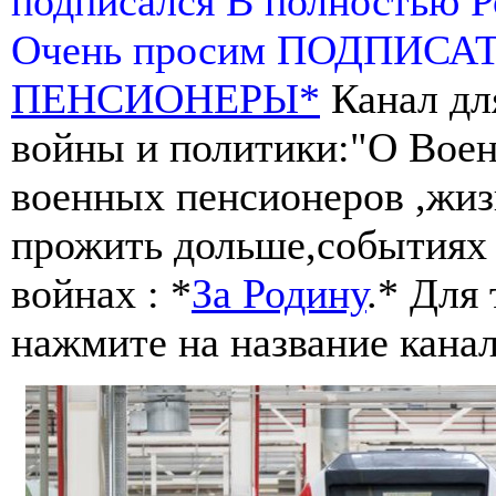
подписался В полностью 
Очень просим ПОДПИСА
ПЕНСИОНЕРЫ*
Канал дл
войны и политики:"О Воен
военных пенсионеров ,жиз
прожить дольше,событиях 
войнах : *
За Родину
.* Для
нажмите на название канал