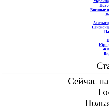
Украина
Новос
Военные 
Ж
За отмен
Пенсионе
Па
Н
Юрид
Жит
Ви
Ст
Сейчас на
Го
Польз