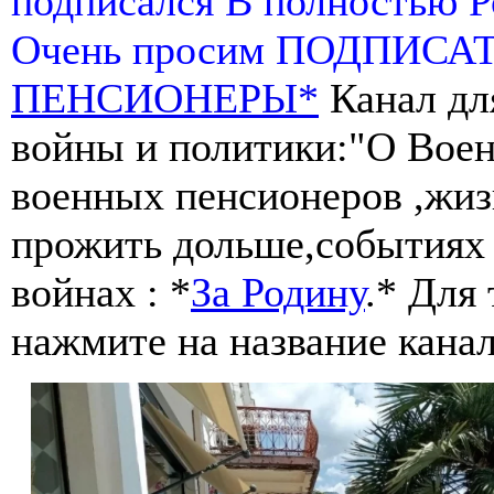
подписался В полностью 
Очень просим ПОДПИСА
ПЕНСИОНЕРЫ*
Канал дл
войны и политики:"О Воен
военных пенсионеров ,жиз
прожить дольше,событиях 
войнах : *
За Родину
.* Для
нажмите на название канал