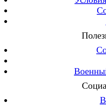
С
Полез
С
Военны
Социа
В