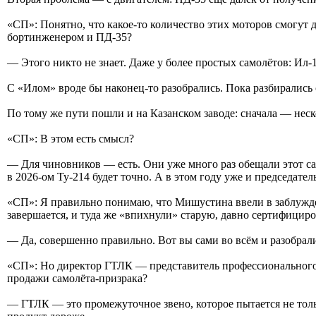
«СП»: Понятно, что какое-то количество этих моторов смогут
бортинженером и ПД-35?
— Этого никто не знает. Даже у более простых самолётов: Ил-
С «Илом» вроде бы наконец-то разобрались. Пока разбирались 
По тому же пути пошли и на Казанском заводе: сначала — неск
«СП»: В этом есть смысл?
— Для чиновников — есть. Они уже много раз обещали этот сам
в 2026-ом Ту-214 будет точно. А в этом году уже и председате
«СП»: Я правильно понимаю, что Мишустина ввели в заблужден
завершается, и туда же «впихнули» старую, давно сертифицир
— Да, совершенно правильно. Вот вы сами во всём и разобрал
«СП»: Но директор ГТЛК — представитель профессионального с
продажи самолёта-призрака?
— ГТЛК — это промежуточное звено, которое пытается не толь