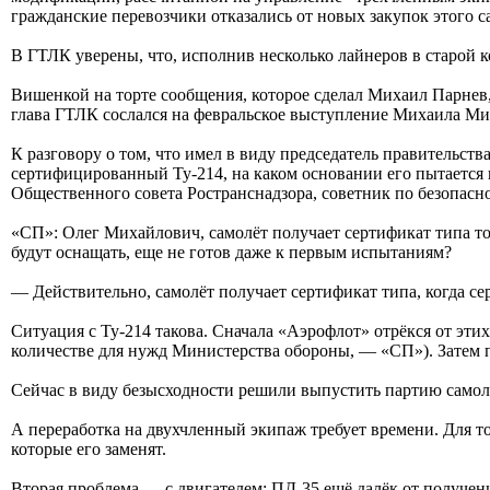
гражданские перевозчики отказались от новых закупок этого с
В ГТЛК уверены, что, исполнив несколько лайнеров в старой 
Вишенкой на торте сообщения, которое сделал Михаил Парнев,
глава ГТЛК сослался на февральское выступление Михаила Мишу
К разговору о том, что имел в виду председатель правительст
сертифицированный Ту-214, на каком основании его пытается
Общественного совета Ространснадзора, советник по безопасн
«СП»: Олег Михайлович, самолёт получает сертификат типа то
будут оснащать, еще не готов даже к первым испытаниям?
— Действительно, самолёт получает сертификат типа, когда с
Ситуация с Ту-214 такова. Сначала «Аэрофлот» отрёкся от эти
количестве для нужд Министерства обороны, — «СП»). Затем п
Сейчас в виду безысходности решили выпустить партию самолёт
А переработка на двухчленный экипаж требует времени. Для т
которые его заменят.
Вторая проблема — с двигателем: ПД-35 ещё далёк от получени