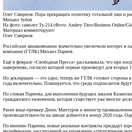
Олег Смирнов: Пора прекращать политику тотальной лжи и рас
Михаил Зубов
На фото: самолет Ту-214 (Фото: Andrey Titov/Business Online/Glo
Материал комментируют:
Олег Смирнов
Российские авиакомпании значительно увеличили интерес к п
компании (ГТЛК) Михаил Парнев.
Ещё в феврале «Свободная Пресса» рассказывала, что при по
намерениях, согласно которой первые произведут для вторых 1
Но декларация — это одно, теперь же ГТЛК готовит стороны к
года включительно. Планируется, что среди подписантов будут 
По словам Парнева, для выполнения будущих заказов Казанск
гражданского назначения, которая существует уже многие десят
Ранее вице-премьер Денис Мантуров и министр промышленност
производительности на заводе добьются к концу 2026 года. Одн
По мнению Парнева, новые реальные контракты придадут хорош
модификации, рассчитанной на управление «трехчленным экипаж