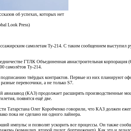
сказов об успехах, которых нет
bal Look Press)
ассажирским самолетам Ту-214. С таким сообщением выступил р
средничестве ГТЛК Объединенная авиастроительная корпорация 
00 самолётов Ту-214.
 подписанию твёрдых контрактов. Первые из них планируют офор
разные перевозчики, а не только S7.
ий авиазавод (КАЗ) продолжает расширять производственные м
илетия, появятся ещё две.
и Татарстана Олег Коробченко говорили, что КАЗ должен ежего
ако пока не сделано ни одного лайнера.
ий импульс и позволят ускорить все процессы. Он также сообщ
ем» (командир, второй пилот, бортинженер). Как это и делалос