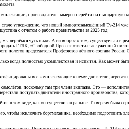
амолёта.
комплектации, производитель намерен перейти на стандартную 
 стало утверждение, что новый импортозамещённый Ту-214 уже 
стина с отчетом о работе правительства за 2025 год.
ва, мы вернёмся чуть ниже. А на вопрос о том, существует ли в
 продать ГТЛК, «Свободной Прессе» ответил заслуженный пилот
ости полетов председателя Профсоюзов лётного состава России 
лько когда полностью укомплектован и испытан. Как может быть
ертифицированы все комплектующие к нему: двигатели, агрегаты
х самолётов, поскольку там три члена экипажа. Это — дополнит
ерестали поступать двигатели иностранного производства, кото
ов в том виде, как он существовал раньше. Та версия была серт
ого, чтобы исключить бортмеханика, необходимо подготовить э
я сертификата. Поэтому на первые после перерыва Ту-214 устано