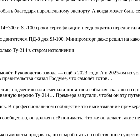
 добыть благодаря параллельному экспорту. А когда может быт
114−300 и SJ-100 сроки сертификации неоднократно передвигали
с двигателем ПД-8 для SJ-100, Минпромторг даже решил на како
олько Ту-214 в старом исполнении.
олёт. Руководство завода — ещё в 2023 году. А в 2025-ом из ус
ль правительства сказал Госдуме, что самолёт готов…
ие, подменили или смешали понятия и события: сказали о серт
ованную версию Ту-214… Премьера запутали, чтобы он эту пута
ись. В профессиональном сообществе это высказывание премьера
ообщества, он должен всё понимать. Что же он делает такие не
ко самолёты продавать, но и заработать на собственное сущест