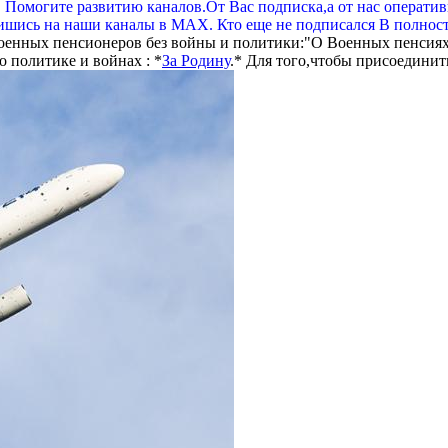
. Помогите развитию каналов.От Вас подписка,а от нас операти
шись на наши каналы в МАХ. Кто еще не подписался В полнос
оенных пенсионеров без войны и политики:"О Военных пенсиях
 политике и войнах : *
За Родину
.* Для того,чтобы присоединит