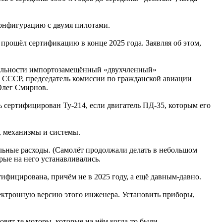
конфигурацию с двумя пилотами.
прошёл сертификацию в конце 2025 года. Заявляя об этом,
 реальности импортозамещённый «двухчленный»
 СССР, председатель комиссии по гражданской авиации
Олег Смирнов.
 сертифицирован Ту-214, если двигатель ПД-35, которым его
, механизмы и системы.
ельные расходы. (Самолёт продолжали делать в небольшом
рые на него устанавливались.
ифицирована, причём не в 2025 году, а ещё давным-давно.
лектронную версию этого инженера. Установить приборы,
вят те моторы, которые на нём когда-то были.