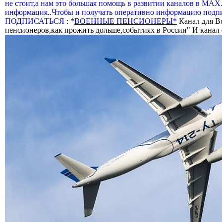
не стоит,а нам это большая помощь в развитии каналов в МАХ
информация..Чтобы и получать оперативно информацию подпи
ПОДПИСАТЬСЯ
: *
ВОЕННЫЕ ПЕНСИОНЕРЫ*
Канал для В
пенсионеров,как прожить дольше,событиях в России" И канал о