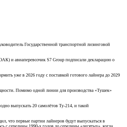
уководитель Государственной транспортной лизинговой
(ОАК) и авиаперевозчик S7 Group подписали декларацию о
мить уже в 2026 году с поставкой готового лайнера до 2029
ощности. Помимо одной линии для производства «Тушек»
дно выпускать 20 самолётов Ту-214, и такой
ил, что первые партии лайнеров будут выпускаться в
ь с середины 1990-х годов до середины «десятых», когда