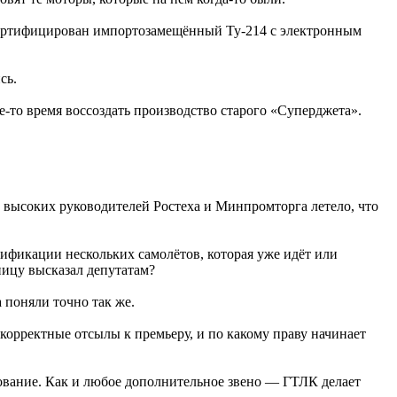
ь сертифицирован импортозамещённый Ту-214 с электронным
сь.
е-то время воссоздать производство старого «Суперджета».
т высоких руководителей Ростеха и Минпромторга летело, что
ификации нескольких самолётов, которая уже идёт или
ницу высказал депутатам?
 поняли точно так же.
корректные отсылы к премьеру, и по какому праву начинает
вование. Как и любое дополнительное звено — ГТЛК делает