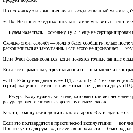
продукт дороже.
Но поскольку эта компания носит государственный характер, бу
«СП»: Не станет «кидать» покупателя или «ставить на счётчи
— Будем надеяться. Поскольку Ту-214 ещё не сертифицирован и
Сколько стоит самолёт — можно будет сообщить только после 
раскошелиться авиакомпания. Если этого не произойдёт — ком
Цена будет формироваться, когда появятся точные данные о дал
Если все параметры устроят компанию — она заключит контракт
«СП»: Работу над двигателем ПД-35 для Ту-214 начали ещё в 20
сертификационные испытания. Что мешает довести до ума ПД
— Ресурс. Кому нужен двигатель, который отлетает несколько
ресурс должен исчисляться десятками тысяч часов.
Кстати, французский двигатель для старого «Суперджета» с ег
Если это подтвердится в практической эксплуатации — вот чин
Понятно, что для руководителей авиапрома это — благородная 