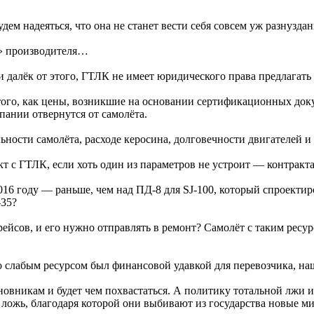
дем надеяться, что она не станет вести себя совсем уж разнузд
к» производителя…
 далёк от этого, ГТЛК не имеет юридического права предлагать
того, как цены, возникшие на основании сертификационных доку
пании отвернутся от самолёта.
ьности самолёта, расходе керосина, долговечности двигателей и
 с ГТЛК, если хоть один из параметров не устроит — контракта н
16 году — раньше, чем над ПД-8 для SJ-100, который спроектиро
-35?
 рейсов, и его нужно отправлять в ремонт? Самолёт с таким рес
о слабым ресурсом был финансовой удавкой для перевозчика, наш
овникам и будет чем похвастаться. А политику тотальной лжи и
ложь, благодаря которой они выбивают из государства новые ми