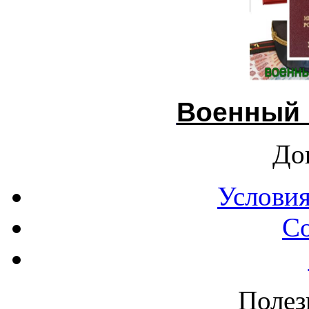
Военный 
До
Условия
С
Полез