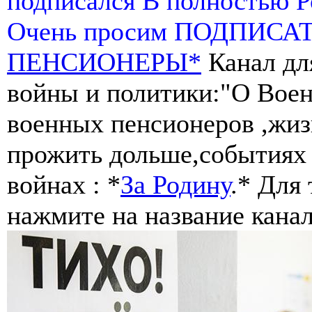
подписался В полностью 
Очень просим ПОДПИСА
ПЕНСИОНЕРЫ*
Канал дл
войны и политики:"О Воен
военных пенсионеров ,жиз
прожить дольше,событиях 
войнах : *
За Родину
.* Для
нажмите на название канал