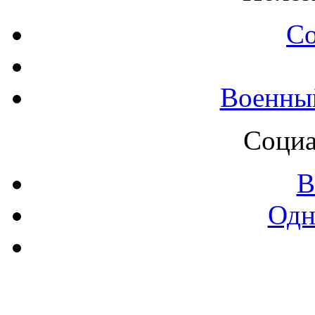
С
Военны
Социа
В
Одн
Контак