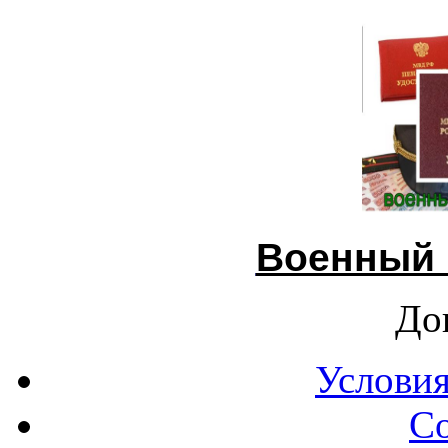
Военный 
До
Условия
С