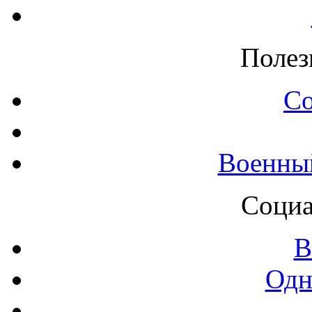
Полез
С
Военны
Социа
В
Одн