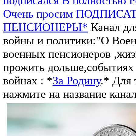
подписался В полностью 
Очень просим ПОДПИСА
ПЕНСИОНЕРЫ*
Канал дл
войны и политики:"О Воен
военных пенсионеров ,жиз
прожить дольше,событиях 
войнах : *
За Родину
.* Для
нажмите на название канал