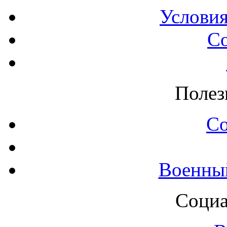
Условия
С
Полез
С
Военны
Социа