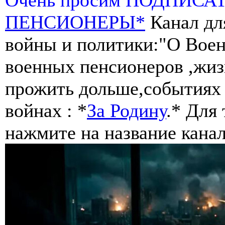
ПЕНСИОНЕРЫ*
Канал дл
войны и политики:"О Воен
военных пенсионеров ,жиз
прожить дольше,событиях 
войнах : *
За Родину
.* Для
нажмите на название канал