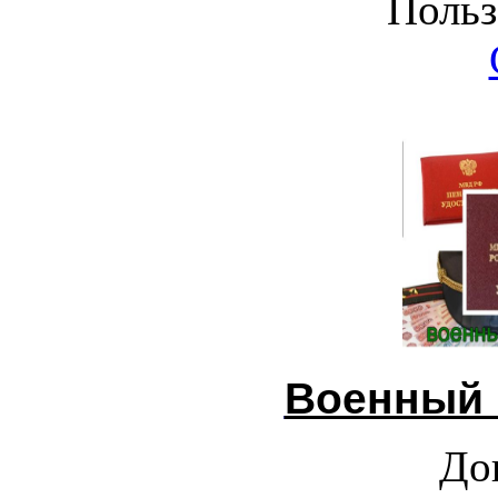
Польз
Военный 
До