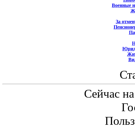
Военные 
Ж
За отмен
Пенсионе
Па
Н
Юрид
Жит
Ви
Ст
Сейчас на
Го
Польз