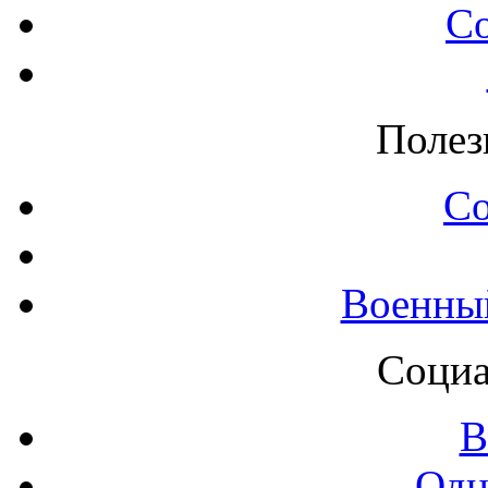
С
Полез
С
Военны
Социа
В
Одн