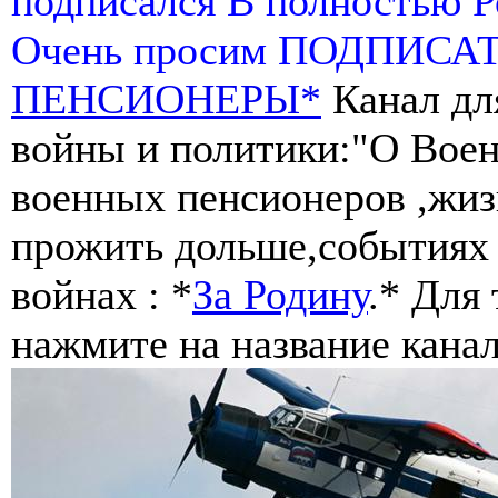
подписался В полностью 
Очень просим ПОДПИСА
ПЕНСИОНЕРЫ*
Канал дл
войны и политики:"О Воен
военных пенсионеров ,жиз
прожить дольше,событиях 
войнах : *
За Родину
.* Для
нажмите на название канал