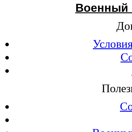
Военный 
До
Условия
С
Полез
С