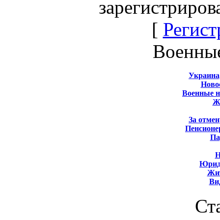
зарегистриров
[
Регист
Военны
Украина
Новос
Военные 
Ж
За отмен
Пенсионе
Па
Н
Юрид
Жит
Ви
Ст