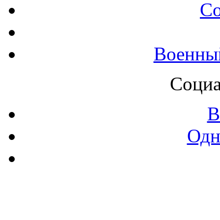
С
Военны
Социа
В
Одн
Контак