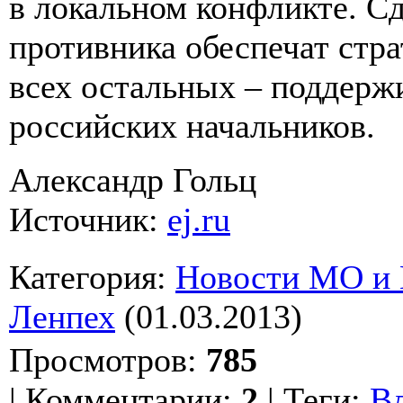
в локальном конфликте. С
противника обеспечат стра
всех остальных – поддерж
российских начальников.
Александр Гольц
Источник:
ej.ru
Категория
:
Новости МО и
Ленпех
(01.03.2013)
Просмотров
:
785
|
Комментарии
:
2
|
Теги
:
В