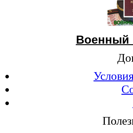
Военный 
До
Условия
С
Полез