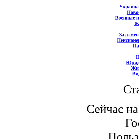
Украина
Новос
Военные 
Ж
За отмен
Пенсионе
Па
Н
Юрид
Жит
Ви
Ст
Сейчас на
Го
Польз