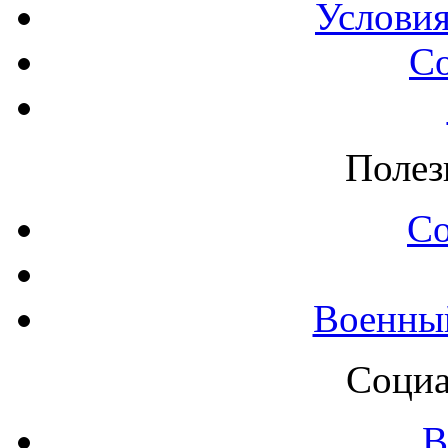
Условия
С
Полез
С
Военны
Социа
В