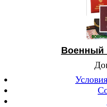
Военный 
До
Условия
С