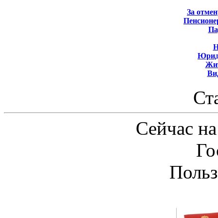
За отмен
Пенсионе
Па
Н
Юрид
Жит
Ви
Ст
Сейчас на
Го
Польз