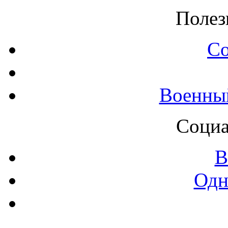
Полез
С
Военны
Социа
В
Одн