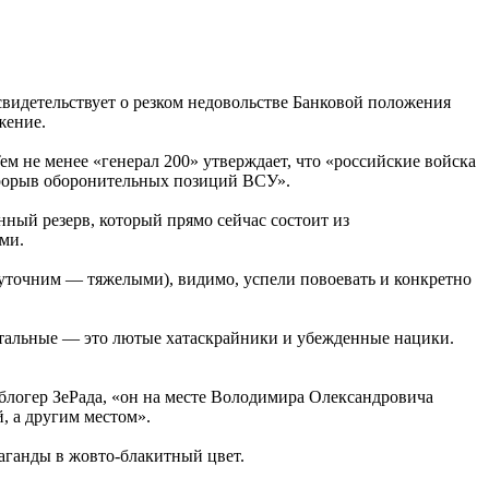
видетельствует о резком недовольстве Банковой положения
жение.
ем не менее «генерал 200» утверждает, что «российские войска
 прорыв оборонительных позиций ВСУ».
нный резерв, который прямо сейчас состоит из
ми.
 (уточним — тяжелыми), видимо, успели повоевать и конкретно
 остальные — это лютые хатаскрайники и убежденные нацики.
блогер ЗеРада, «он на месте Володимира Олександровича
й, а другим местом».
паганды в жовто-блакитный цвет.