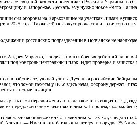
 из-за очевидной разности потенциала России и Украины, но Сы
тровщину и Запорожье. Дескать, ему нужно новое «мясо», а инач
позиции сил обороны на Харьковщине на участках Лиман-Купянс
артал 2025 года. Также сейчас фокусировка сил и количество шт
продвижении российских подразделений в Волчанске не наблюдает
нным Андрея Марочко, в ходе активных боевых действий наши во
взяли под контроль центральный парк. Идет проверка и зачистка
то и в районе следующей улицы Духовная российские бойцы выб
ался, что зомби-пехоты у ВСУ здесь нема, оборону держат «пт
вения на новые позиции.
обы скрыть свои передвижения, и надевают теплозащитные „дожд
ак на передовой совсем мало захисников. Впрочем, сколько бы ту
из насильно мобилизованных и наемников. Так вот, следы этих 
ий Алехин. — Именно эти батальоны потеряли порядка 75% лично