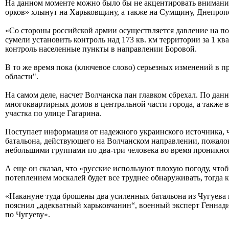
На данном моменте можно было бы не акцентировать внимания
орков» хлынут на Харьковщину, а также на Сумщину, Днепропе
«Со стороны российской армии осуществляется давление на 
сумели установить контроль над 173 кв. км территории за 1 кв
контроль населенные пункты в направлении Боровой.
В то же время пока (ключевое слово) серьезных изменений в 
области".
На самом деле, насчет Волчанска пан главком сбрехал. По да
многоквартирных домов в центральной части города, а также 
участка по улице Гагарина.
Поступает информация от надежного украинского источника, ч
батальона, действующего на Волчанском направлении, пожалов
небольшими группами по два-три человека во время проникно
А еще он сказал, что «русские используют плохую погоду, чт
потеплением москалей будет все труднее обнаруживать, тогда к
«Накануне туда брошены два усиленных батальона из Чугуева 
пояснил „адекватный харьковчанин“, военный эксперт Геннад
по Чугуеву».