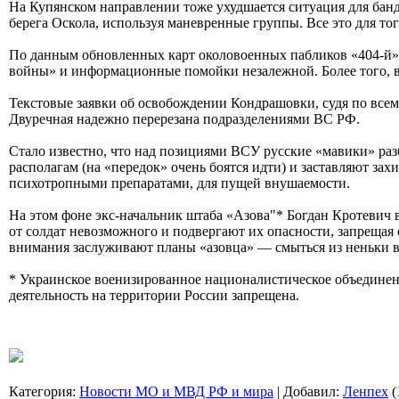
На Купянском направлении тоже ухудшается ситуация для банд
берега Оскола, используя маневренные группы. Все это для то
По данным обновленных карт околовоенных пабликов «404-й»,
войны» и информационные помойки незалежной. Более того, в
Текстовые заявки об освобождении Кондрашовки, судя по всем
Двуречная надежно перерезана подразделениями ВС РФ.
Стало известно, что над позициями ВСУ русские «мавики» раз
располагам (на «передок» очень боятся идти) и заставляют за
психотропными препаратами, для пущей внушаемости.
На этом фоне экс-начальник штаба «Азова"* Богдан Кротевич 
от солдат невозможного и подвергают их опасности, запрещая 
внимания заслуживают планы «азовца» — смыться из неньки в 
* Украинское военизированное националистическое объединение
деятельность на территории России запрещена.
Категория
:
Новости МО и МВД РФ и мира
|
Добавил
:
Ленпех
(