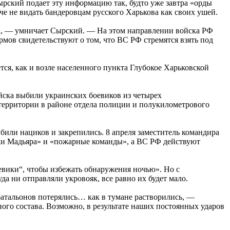
рский подает эту информацию так, будто уже завтра «орды
е не видать бандеровцам русского Харькова как своих ушей.
к, — умничает Сырский. — На этом направлении войска РФ
урмов свидетельствуют о том, что ВС РФ стремятся взять под
ся, как и возле населенного пункта Глубокое Харьковской
йска выбили украинских боевиков из четырех
 территории в районе отдела полиции и полукилометрового
или нациков и закрепились. 8 апреля заместитель командира
ахи Мадьяра» и «пожарные команды», а ВС РФ действуют
евики“, чтобы избежать обнаружения ночью». Но с
да ни отправляли укровояк, все равно их будет мало.
батальонов потерялись… как в тумане растворились, —
го состава. Возможно, в результате наших постоянных ударов