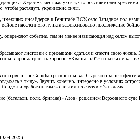
еровцев. «Херои» с мест жалуются, что россияне одновременно 
го, чтобы растянуть украинские силы.
 имеющих инсайдеров в Генштабе ВСУ, село Западное под нами,
 районе населенного пункта зафиксировано продвижение бойцов
у, опережают события, тем не менее нависающая над селом выс
брасывают листовки с призывами сдаться и спасти свою жизнь. З
хисников просматривать хорроры «Квартала-95» о пытках и казн
в интервью The Guardian раскритиковал Сырского за неэффекти
отдыхать в тылу». Звучит, конечно, интересно в условиях остр
Лондон и «работать там экспертом по связям с Западом».
 (батальон, полк, бригада) «Азов» решением Верховного суда РФ
10.04.2025)