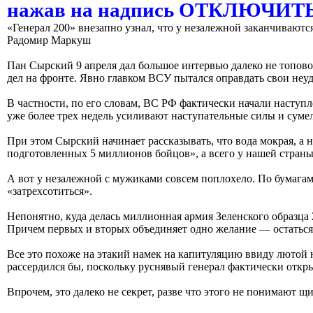
нажав на надпись ОТКЛЮЧИ
«Генерал 200» внезапно узнал, что у незалежной заканчиваютс
Радомир Маркуш
Пан Сырский 9 апреля дал большое интервью далеко не топов
дел на фронте. Явно главком ВСУ пытался оправдать свои неу
В частности, по его словам, ВС РФ фактически начали наступл
уже более трех недель усиливают наступательные силы и сум
При этом Сырский начинает рассказывать, что вода мокрая, а 
подготовленных 5 миллионов бойцов», а всего у нашей страны 
А вот у незалежной с мужиками совсем поплохело. По бумагам
«затрехсотиться».
Непонятно, куда делась миллионная армия Зеленского образца 
Причем первых и вторых объединяет одно желание — остаться 
Все это похоже на этакий намек на капитуляцию ввиду лютой 
рассердился бы, поскольку руснявый генерал фактически открыт
Впрочем, это далеко не секрет, разве что этого не понимают 