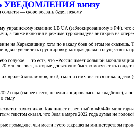
ТЬ УВЕДОМЛЕНИЯ внизу
я солдаты — скоро воевать будет некому
ому украинскому изданию LB UA (заблокированному в РФ), что с
дачи, а также включил в режиме турбонаддува антикриз на опере
ение на Харьковщину, хотя по накалу боев об этом не скажешь. Т
ели вдвое увеличить группировку, которая должна осуществить
небо голубое — то есть, что «Россия имеет большой мобилизацио
20 млн человек, которые достаточно быстро могут стать солдата
 их вроде 6 миллионов, но 3,5 млн из них значатся инвалидами
2022 года (скорее всего, передислоцировалась на кладбище), а
в тылу.
нехватки захисников. Как пишет известный в «404-й» милитари-
ым текстом сказал, что Зеля в марте 2022 года думал не голово
щирые громадяне, чьи мозги густо закрашены министерством про