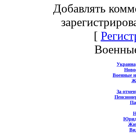
Добавлять комм
зарегистриров
[
Регист
Военны
Украина
Новос
Военные 
Ж
За отмен
Пенсионе
Па
Н
Юрид
Жит
Ви