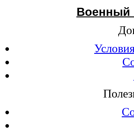
Военный 
До
Условия
С
Полез
С