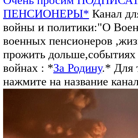
ПЕНСИОНЕРЫ*
Канал дл
войны и политики:"О Воен
военных пенсионеров ,жиз
прожить дольше,событиях 
войнах : *
За Родину
.* Для
нажмите на название канал