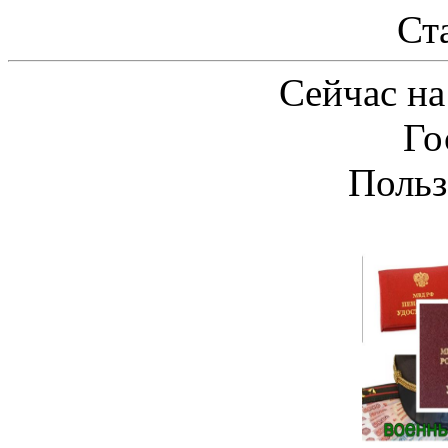
Ст
Сейчас на
Го
Польз